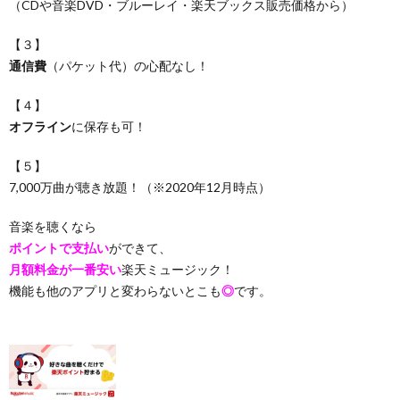
（CDや音楽DVD・ブルーレイ・楽天ブックス販売価格から）
【３】
通信費
（パケット代）の心配なし！
【４】
オフライン
に保存も可！
【５】
7,000万曲が聴き放題！（※2020年12月時点）
音楽を聴くなら
ポイントで支払い
ができて、
月額料金が一番安い
楽天ミュージック！
機能も他のアプリと変わらないとこも
◎
です。