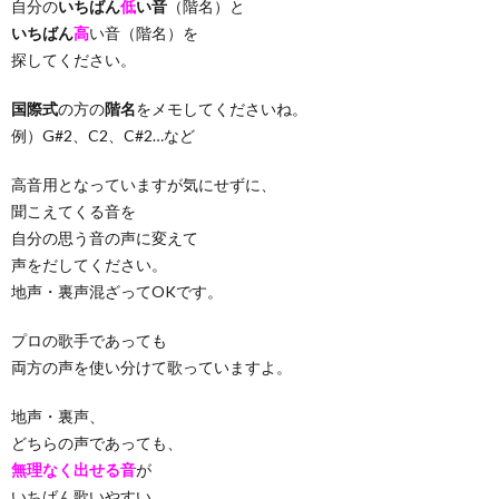
自分の
いちばん
低
い音
（階名）と
いちばん
高
い音（階名）を
探してください。
国際式
の方の
階名
をメモしてくださいね。
例）G#2、C2、C#2…など
高音用となっていますが気にせずに、
聞こえてくる音を
自分の思う音の声に変えて
声をだしてください。
地声・裏声混ざってOKです。
プロの歌手であっても
両方の声を使い分けて歌っていますよ。
地声・裏声、
どちらの声であっても、
無理なく出せる音
が
いちばん歌いやすい