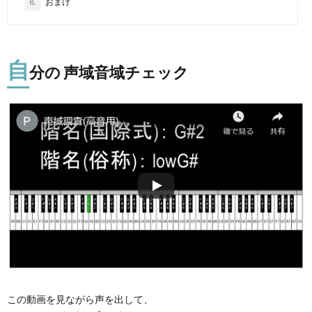
8.
おまけ
自
分の 声域音域チェック
この動画を見ながら声を出して、