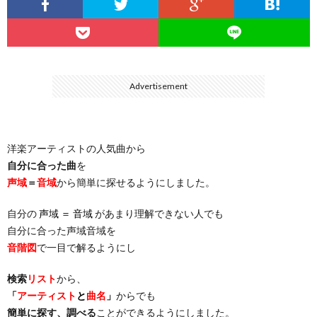
…
楽）
（You
ト
ス
リ
に
）
…
（邦
ト
ス
聴
Advertisement
）
楽
（洋
ト
く
洋楽アーティストの人気曲から
…
楽）
（You
曲・
自分に合った曲
を
声域
＝
音域
から簡単に探せるようにしました。
）
…
お
自分の
声域 ＝ 音域
があまり理解できない人でも
）
気
自分に合った声域音域を
音階図
で一目で解るようにし
に
検索
リスト
から、
「
アーティスト
と
曲名
」
からでも
入
簡単に探す、調べる
ことができるようにしました。