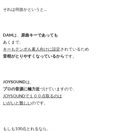
それは何故かというと…
DAM
は、
原曲キーであっても
あくまで、
キーもテンポも素人向けに設定
されているため
音程がとりやすくなっているから
です。
JOYSOUND
は、
プロの音源に極力近
づけていますので、
JOYSOUNDで１００点取るのは
いがいと難しい
のです。
もしも100点とれるなら、