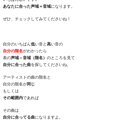
あなたに合った声域＝音域
になります。
ぜひ、チェックしてみてくださいね！
自分のいちばん
低
い音と
高
い音の
自分の階名
がわかったら
表の
声域
＝
音域（階名）
のところを見て
自分に合った曲
を探してくださいね。
アーティストの曲の階名と
自分の階名が
同じ
もしくは
その範囲内
であれば
その曲は
自分に合ってる曲
になりますよ。