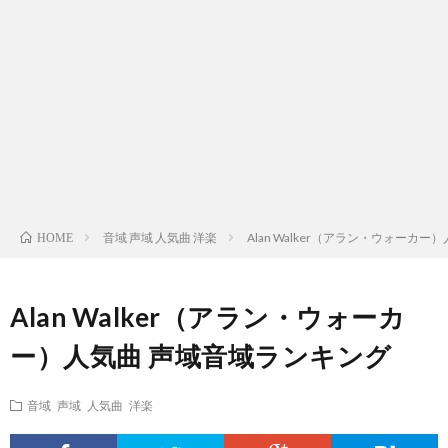
ス
ィ
テ
域
声
ト
ス
ィ
音
域
声
検
ト
ス
域
音
域
有
索
検
ト
別
域
音
名
リ
索
検
曲
別
域
人
音域 声域 人気曲 洋楽
Alan Walker（アラン・ウォーカ
HOME
ス
リ
索
検
曲
別
の
Alan Walker（アラン・ウォーカ
ト
ス
リ
索
検
曲
試
ー）人気曲 声域音域ランキング
（邦
ト
ス
リ
索
検
合
音域 声域 人気曲 洋楽
楽
（洋
ト
ス
リ
索
前