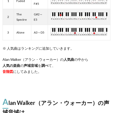
1
Faded
F#5
The
G#2～
2
Spectre
E5
3
Alone
A3～D5
※ 人気曲はランキングに追加していきます。
Alan Walker（アラン・ウォーカー）の
人気曲
の中から
人気の楽曲
の
声域音域
を
調べ
て、
音階図
にしてみました。
A
lan Walker（アラン・ウォーカー）の声
域音域は