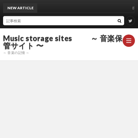
NEW ARTICLE
出雲光一 
Music storage sites ～ 音楽保
管サイト 〜
～ 音楽の記憶 ～
ア
ー
ア
テ
ー
ア
ィ
テ
ー
声