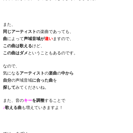
り
また、
曲・
同じアーティスト
の楽曲であっても、
曲
によって
声域音域が
違い
ますので、
勝
この曲は歌える
けど、
この曲はダメ
ということもあるのです。
負
なので、
気になる
アーティスト
の
楽曲
の
中から
曲
自分
の声域音域
に合った曲
を
探して
みてくださいね。
また、音の
キー
を調整
することで
♪
歌える曲
も増えていきますよ！