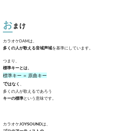
お
まけ
カラオケDAMは、
多くの人が歌える音域声域
を基準にしています。
つまり、
標準キーとは、
標準キー ＝ 原曲キー
で
はなく
、
多くの人が歌えるであろう
キーの標準
という意味です。
カラオケ
JOYSOUND
は、
プロのアーティストの