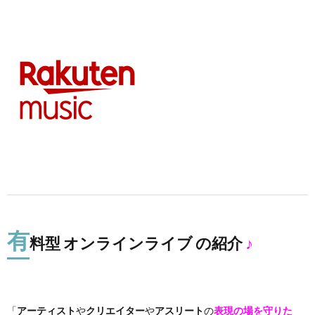
有
料型 オンラインライブ の紹介
♪
「
アーティスト
や
クリエイター
や
アスリート
の
表現の場を守りた