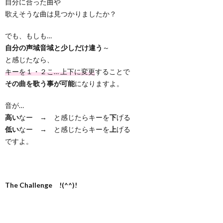
自分に合った曲や
歌えそうな曲は見つかりましたか？
でも、もしも…
自分の声域音域と少しだけ違う
～
と感じたなら、
キーを１・２こ… 上下に変更
することで
その曲を歌う事が可能
になりますよ。
音が…
高い
なー → と感じたらキーを
下
げる
低い
なー → と感じたらキーを
上
げる
ですよ。
The Challenge !(^^)!