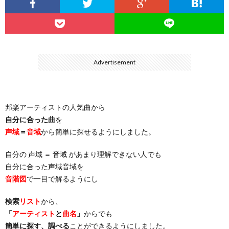
…
楽）
（You
ト
ス
リ
に
）
…
（邦
ト
ス
聴
Advertisement
）
楽
（洋
ト
く
邦楽アーティストの人気曲から
…
楽）
（You
曲・
自分に合った曲
を
声域
＝
音域
から簡単に探せるようにしました。
）
…
お
自分の
声域 ＝ 音域
があまり理解できない人でも
）
気
自分に合った声域音域を
音階図
で一目で解るようにし
に
検索
リスト
から、
「
アーティスト
と
曲名
」
からでも
入
簡単に探す、調べる
ことができるようにしました。