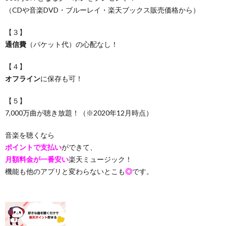
（CDや音楽DVD・ブルーレイ・楽天ブックス販売価格から）
【３】
通信費
（パケット代）の心配なし！
【４】
オフライン
に保存も可！
【５】
7,000万曲が聴き放題！（※2020年12月時点）
音楽を聴くなら
ポイントで支払い
ができて、
月額料金が一番安い
楽天ミュージック！
機能も他のアプリと変わらないとこも
◎
です。