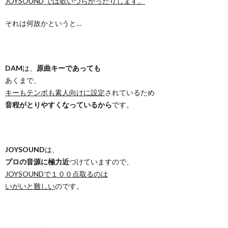
JOYSOUND では歌いづらかったりします。
それは何故かというと…
DAM
は、
原曲キーであっても
あくまで、
キーもテンポも素人向けに設定
されているため
音程がとりやすくなっているから
です。
JOYSOUND
は、
プロの音源に極力近
づけていますので、
JOYSOUNDで１００点取るのは
いがいと難しい
のです。