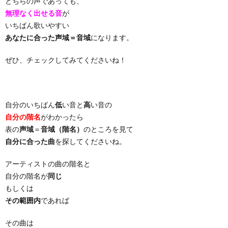
どちらの声であっても、
無理なく出せる音
が
いちばん歌いやすい
あなたに合った声域＝音域
になります。
ぜひ、チェックしてみてくださいね！
自分のいちばん
低
い音と
高
い音の
自分の階名
がわかったら
表の
声域
＝
音域（階名）
のところを見て
自分に合った曲
を探してくださいね。
アーティストの曲の階名と
自分の階名が
同じ
もしくは
その範囲内
であれば
その曲は