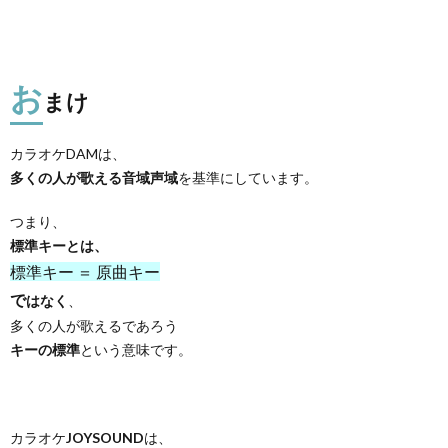
お
まけ
カラオケDAMは、
多くの人が歌える音域声域
を基準にしています。
つまり、
標準キーとは、
標準キー ＝ 原曲キー
で
はなく
、
多くの人が歌えるであろう
キーの標準
という意味です。
カラオケ
JOYSOUND
は、