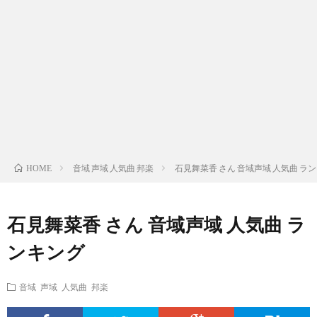
ス
ィ
テ
域
声
ト
ス
ィ
音
域
声
検
ト
ス
域
音
域
有
索
検
ト
別
域
音
名
リ
索
検
曲
別
域
人
音域 声域 人気曲 邦楽
石見舞菜香 さん 音域声域 人気曲 ラ
HOME
ス
リ
索
検
曲
別
の
石見舞菜香 さん 音域声域 人気曲 ラ
ト
ス
リ
索
検
曲
試
ンキング
（邦
ト
ス
リ
索
検
合
音域 声域 人気曲 邦楽
楽
（洋
ト
ス
リ
索
前