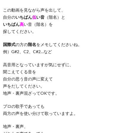
この動画を見ながら声を出して、
自分の
いちばん
低
い音
（階名）と
いちばん
高
い音（階名）を
探してください。
国際式
の方の
階名
をメモしてくださいね。
例）G#2、C2、C#2…など
高音用となっていますが気にせずに、
聞こえてくる音を
自分の思う音の声に変えて
声をだしてください。
地声・裏声混ざってOKです。
プロの歌手であっても
両方の声を使い分けて歌っていますよ。
地声・裏声、