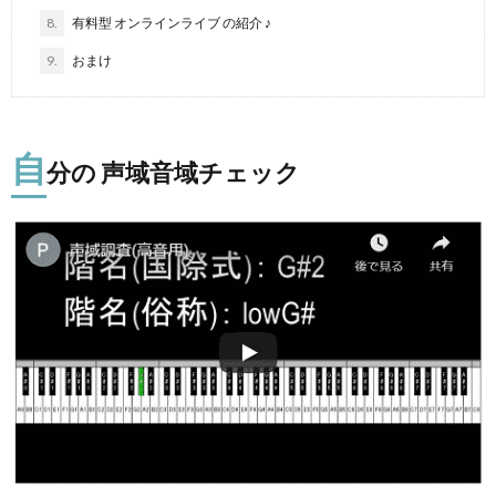
8.
有料型 オンラインライブ の紹介 ♪
9.
おまけ
自
分の 声域音域チェック