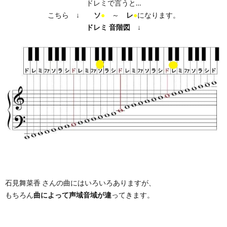
ドレミで言うと…
こちら ↓
ソ
●
～
レ
●
になります。
ドレミ
音階図
↓
石見舞菜香 さんの曲にはいろいろありますが、
もちろん
曲によって声域音域が違
ってきます。