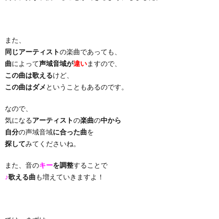
り
また、
曲・
同じアーティスト
の楽曲であっても、
曲
によって
声域音域が
違い
ますので、
勝
この曲は歌える
けど、
この曲はダメ
ということもあるのです。
負
なので、
気になる
アーティスト
の
楽曲
の
中から
曲
自分
の声域音域
に合った曲
を
探して
みてくださいね。
また、音の
キー
を調整
することで
♪
歌える曲
も増えていきますよ！