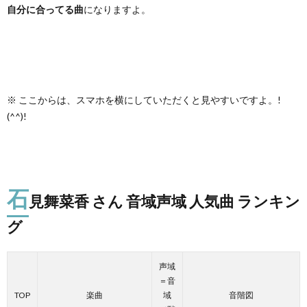
自分に合ってる曲
になりますよ。
※ ここからは、スマホを横にしていただくと見やすいですよ。!
(^^)!
石
見舞菜香 さん 音域声域 人気曲 ランキン
グ
声域
＝音
TOP
楽曲
域
音階図