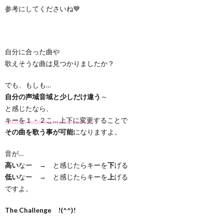
参考にしてくださいね💙
自分に合った曲や
歌えそうな曲は見つかりましたか？
でも、もしも…
自分の声域音域と少しだけ違う
～
と感じたなら、
キーを１・２こ… 上下に変更
することで
その曲を歌う事が可能
になりますよ。
音が…
高い
なー → と感じたらキーを
下
げる
低い
なー → と感じたらキーを
上
げる
ですよ。
The Challenge !(^^)!