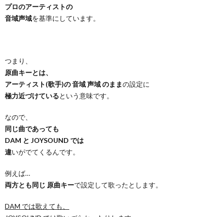
プロのアーティストの
音域声域
を基準にしています。
つまり、
原曲キーとは、
アーティスト(歌手)の 音域 声域 のまま
の設定に
極力近づけている
という意味です。
なので、
同じ曲であっても
DAM と JOYSOUND では
違
いがでてくるんです。
例えば…
両方とも同じ 原曲キー
で設定して歌ったとします。
DAM では歌えても、