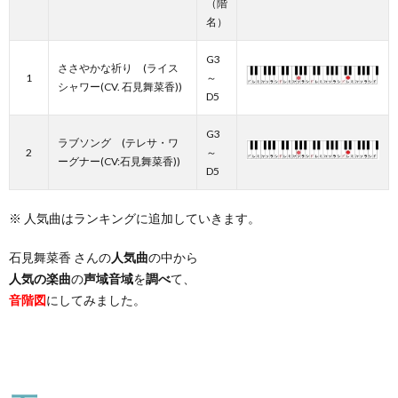
（階
名）
G3
ささやかな祈り (ライス
1
～
シャワー(CV. 石見舞菜香))
D5
G3
ラブソング (テレサ・ワ
2
～
ーグナー(CV:石見舞菜香))
D5
※ 人気曲はランキングに追加していきます。
石見舞菜香 さんの
人気曲
の中から
人気の楽曲
の
声域音域
を
調べ
て、
音階図
にしてみました。