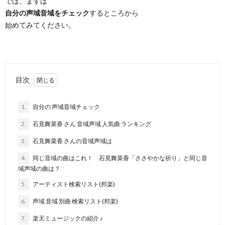
では、まずは
自分の声域音域をチェック
するところから
始めてみてください。
目次
1.
自分の 声域音域チェック
2.
石見舞菜香 さん 音域声域 人気曲 ランキング
3.
石見舞菜香 さんの音域声域は
4.
同じ音域の曲はこれ！ 石見舞菜香「ささやかな祈り」と同じ音
域声域の曲は？
5.
アーティスト検索リスト(邦楽)
6.
声域 音域 別曲 検索リスト(邦楽)
7.
楽天ミュージックの紹介 ♪