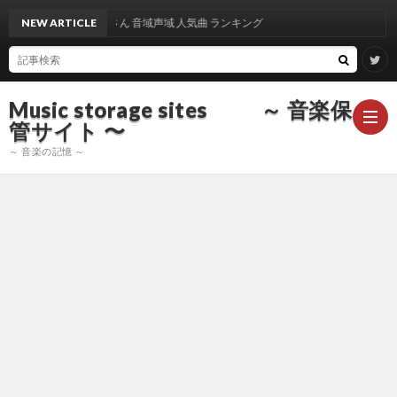
NEW ARTICLE
出雲光一 さん 音域声域 人気曲 ランキング
Music storage sites ～ 音楽保
管サイト 〜
～ 音楽の記憶 ～
ア
ー
ア
テ
ー
ア
ィ
テ
ー
声