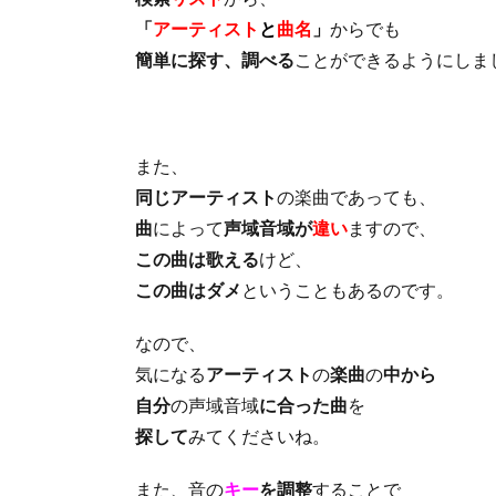
「
アーティスト
と
曲名
」
からでも
簡単に探す、調べる
ことができるようにしま
また、
同じアーティスト
の楽曲であっても、
曲
によって
声域音域が
違い
ますので、
この曲は歌える
けど、
この曲はダメ
ということもあるのです。
なので、
気になる
アーティスト
の
楽曲
の
中から
自分
の声域音域
に合った曲
を
探して
みてくださいね。
また、音の
キー
を調整
することで