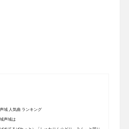
音域声域 人気曲 ランキング
の音域声域は
ttes（ぱすてるぱれっと）「しゅわりん☆どり～みん」と同じ