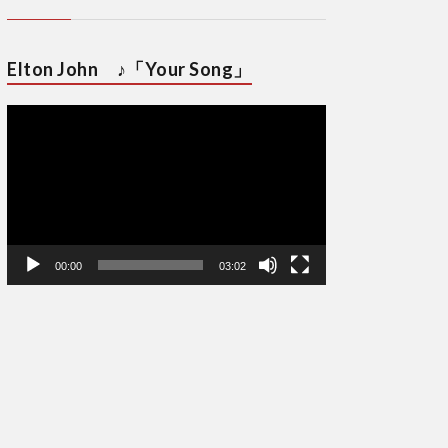
Elton John ♪「Your Song」
動
画
プ
レ
ー
ヤ
ー
00:00
03:02