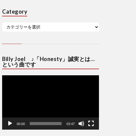
Category
Billy Joel ♪「Honesty」誠実とは…
という曲です
動
画
プ
レ
ー
ヤ
ー
00:00
03:47