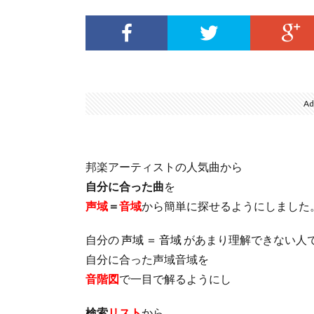
Ad
邦楽アーティストの人気曲から
自分に合った曲
を
声域
＝
音域
から簡単に探せるようにしました
自分の
声域 ＝ 音域
があまり理解できない人
自分に合った声域音域を
音階図
で一目で解るようにし
検索
リスト
から、