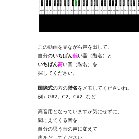
この動画を見ながら声を出して、
自分の
いちばん
低
い音
（階名）と
いちばん
高
い音（階名）を
探してください。
国際式
の方の
階名
をメモしてくださいね。
例）G#2、C2、C#2…など
高音用となっていますが気にせずに、
聞こえてくる音を
自分の思う音の声に変えて
声をだしてください。