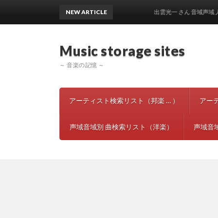
NEW ARTICLE
出雲光一 さん 音域声域 人気曲
Music storage si
～ 音楽の記憶 ～
アーティスト検索リスト（邦楽 … ）
アー
声域音域別 曲検索リスト（洋楽）
声域音域