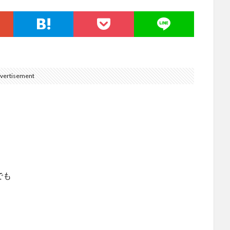
vertisement
。
でも