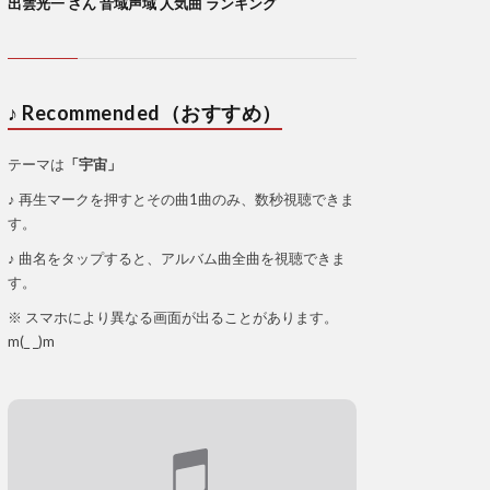
出雲光一 さん 音域声域 人気曲 ランキング
♪ Recommended（おすすめ）
テーマは
「宇宙」
♪ 再生マークを押すとその曲1曲のみ、数秒視聴できま
す。
♪ 曲名をタップすると、アルバム曲全曲を視聴できま
す。
※ スマホにより異なる画面が出ることがあります。
m(_ _)m