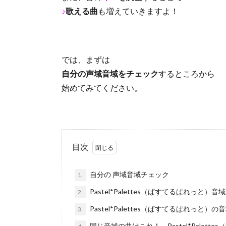
♪
歌える曲
も増えていきますよ！
では、まずは
自分の声域音域をチェック
するところから
始めてみてください。
目次
自分の 声域音域チェック
1.
Pastel*Palettes（ぱすてるぱれっと）
2.
Pastel*Palettes（ぱすてるぱれっと）
3.
同じ音域の曲はこれ！ Pastel*Pale