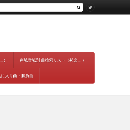
… ）
声域音域別 曲検索リスト（邦楽 … ）
気に入り曲・勝負曲