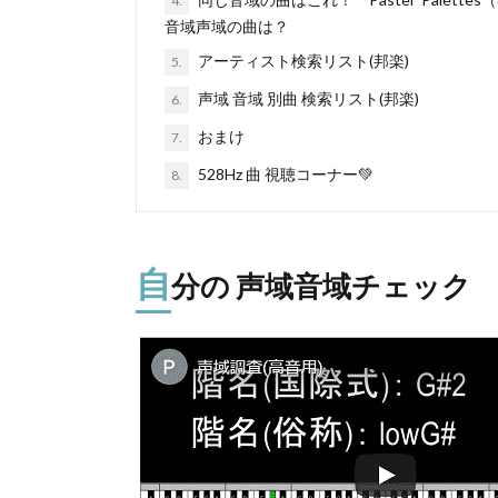
4.
音域声域の曲は？
アーティスト検索リスト(邦楽)
5.
声域 音域 別曲 検索リスト(邦楽)
6.
おまけ
7.
528Hz 曲 視聴コーナー💚
8.
自
分の 声域音域チェック