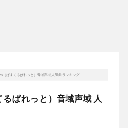
alettes（ぱすてるぱれっと）音域声域 人気曲 ランキング
s（ぱすてるぱれっと）音域声域 人