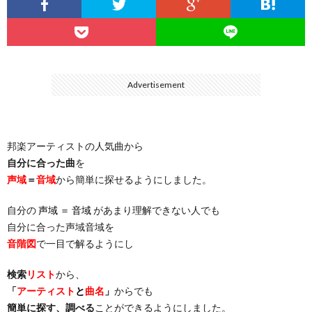
…
楽）
（You
ト
ス
リ
に
）
…
（邦
ト
ス
聴
Advertisement
）
楽
（洋
ト
く
邦楽アーティストの人気曲から
…
楽）
（You
曲・
自分に合った曲
を
声域
＝
音域
から簡単に探せるようにしました。
）
…
お
自分の
声域 ＝ 音域
があまり理解できない人でも
）
気
自分に合った声域音域を
音階図
で一目で解るようにし
に
検索
リスト
から、
「
アーティスト
と
曲名
」
からでも
入
簡単に探す、調べる
ことができるようにしました。