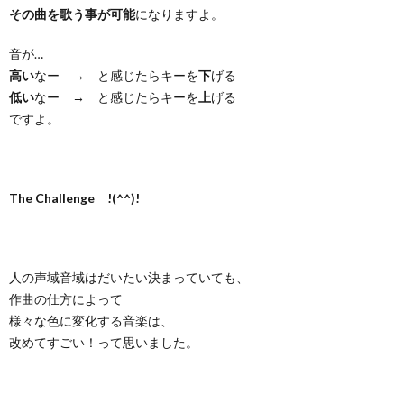
その曲を歌う事が可能
になりますよ。
音が…
高い
なー → と感じたらキーを
下
げる
低い
なー → と感じたらキーを
上
げる
ですよ。
The Challenge !(^^)!
人の声域音域はだいたい決まっていても、
作曲の仕方によって
様々な色に変化する音楽は、
改めてすごい！って思いました。