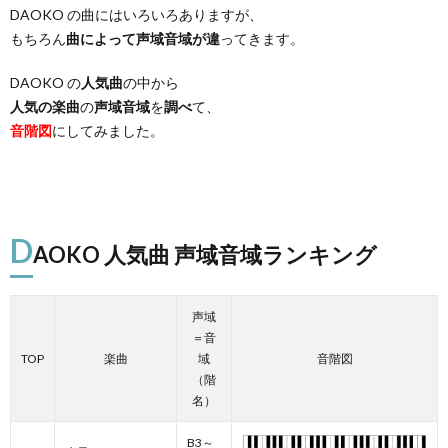
DAOKO の曲にはいろいろありますが、
もちろん
曲によって声域音域が違
ってきます。
DAOKO の
人気曲
の中から
人気の楽曲
の
声域音域
を
調べ
て、
音階図
にしてみました。
D
AOKO 人気曲 声域音域ランキング
声域
＝音
TOP
楽曲
域
音階図
（階
名）
B3～