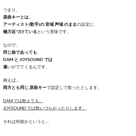
つまり、
原曲キーとは、
アーティスト(歌手)の 音域 声域 のまま
の設定に
極力近づけている
という意味です。
なので、
同じ曲であっても
DAM と JOYSOUND では
違
いがでてくるんです。
例えば…
両方とも同じ 原曲キー
で設定して歌ったとします。
DAM では歌えても、
JOYSOUND では歌いづらかったりします。
それは何故かというと…