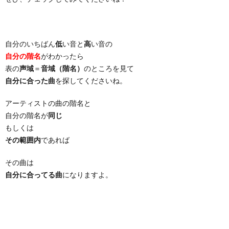
自分のいちばん
低
い音と
高
い音の
自分の階名
がわかったら
表の
声域
＝
音域（階名）
のところを見て
自分に合った曲
を探してくださいね。
アーティストの曲の階名と
自分の階名が
同じ
もしくは
その範囲内
であれば
その曲は
自分に合ってる曲
になりますよ。