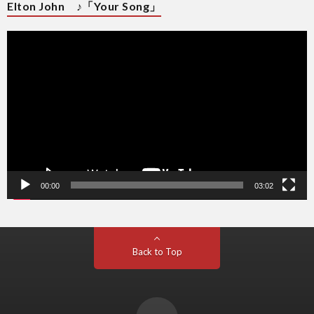
Elton John ♪「Your Song」
動
画
プ
レ
ー
ヤ
ー
00:00
03:02
Back to Top