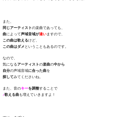
り
また、
曲・
同じアーティスト
の楽曲であっても、
曲
によって
声域音域が
違い
ますので、
勝
この曲は歌える
けど、
この曲はダメ
ということもあるのです。
負
なので、
気になる
アーティスト
の
楽曲
の
中から
曲
自分
の声域音域
に合った曲
を
探して
みてくださいね。
また、音の
キー
を調整
することで
♪
歌える曲
も増えていきますよ！