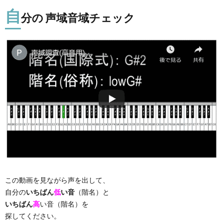
自
分の 声域音域チェック
この動画を見ながら声を出して、
自分の
いちばん
低
い音
（階名）と
いちばん
高
い音（階名）を
探してください。