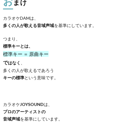
お
まけ
カラオケDAMは、
多くの人が歌える音域声域
を基準にしています。
つまり、
標準キーとは、
標準キー ＝ 原曲キー
で
はなく
、
多くの人が歌えるであろう
キーの標準
という意味です。
カラオケ
JOYSOUND
は、
プロのアーティストの
音域声域
を基準にしています。