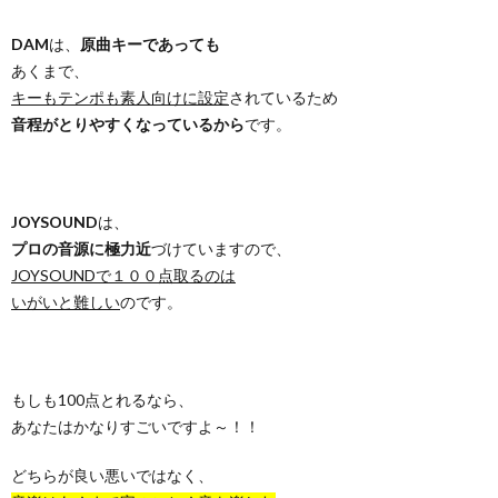
DAM
は、
原曲キーであっても
あくまで、
キーもテンポも素人向けに設定
されているため
音程がとりやすくなっているから
です。
JOYSOUND
は、
プロの音源に極力近
づけていますので、
JOYSOUNDで１００点取るのは
いがいと難しい
のです。
もしも100点とれるなら、
あなたはかなりすごいですよ～！！
どちらが良い悪いではなく、