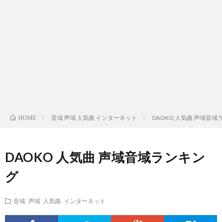
ス
ィ
テ
域
声
ト
ス
ィ
音
域
声
検
ト
ス
域
音
域
有
索
検
ト
別
域
音
名
リ
索
検
曲
別
域
人
音域 声域 人気曲 インターネット
DAOKO 人気曲 声域音
HOME
ス
リ
索
検
曲
別
の
DAOKO 人気曲 声域音域ランキン
ト
ス
リ
索
検
曲
試
グ
（邦
ト
ス
リ
索
検
合
音域 声域 人気曲 インターネット
楽
（洋
ト
ス
リ
索
前