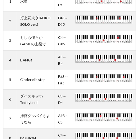
1
水星
E5
打上花火 (DAOKO
F#3～
2
SOLO ver.)
D#5
もしも僕らが
C4～
3
GAMEの主役で
C#5
A3～
4
BANG!
B4
F#3～
5
Cinderella step
F#5
ダイスキ with
C3～
6
TeddyLoid
D4
拝啓グッバイさよ
A#3～
7
うなら
C5
C4～
8
FASHION