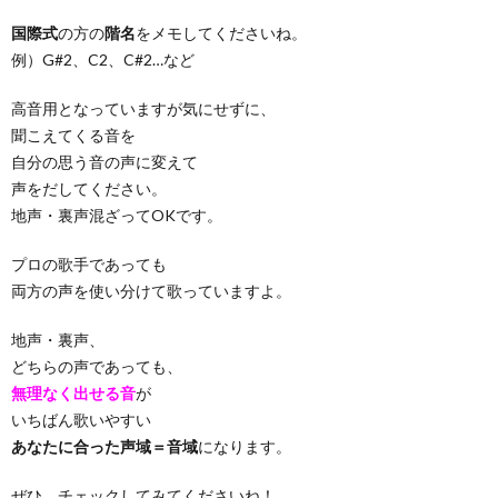
国際式
の方の
階名
をメモしてくださいね。
例）G#2、C2、C#2…など
高音用となっていますが気にせずに、
聞こえてくる音を
自分の思う音の声に変えて
声をだしてください。
地声・裏声混ざってOKです。
プロの歌手であっても
両方の声を使い分けて歌っていますよ。
地声・裏声、
どちらの声であっても、
無理なく出せる音
が
いちばん歌いやすい
あなたに合った声域＝音域
になります。
ぜひ、チェックしてみてくださいね！