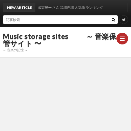
NEW ARTICLE
出雲光一 さん 音域声域 人気曲 ランキング
Music storage sites ～ 音楽保
管サイト 〜
～ 音楽の記憶 ～
ア
ー
ア
テ
ー
ア
ィ
テ
ー
声