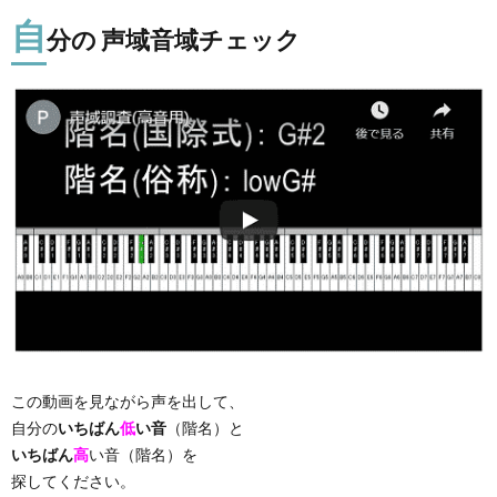
自
分の 声域音域チェック
この動画を見ながら声を出して、
自分の
いちばん
低
い音
（階名）と
いちばん
高
い音（階名）を
探してください。