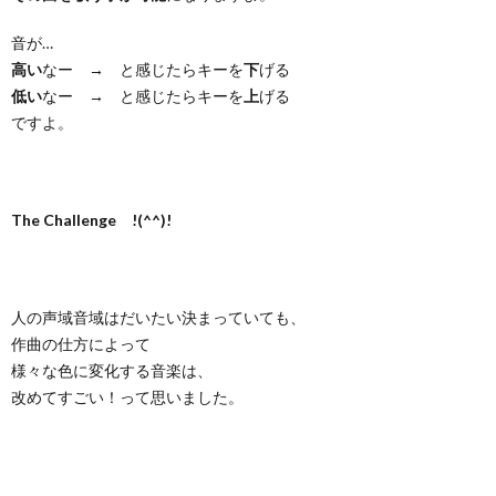
音が…
高い
なー → と感じたらキーを
下
げる
低い
なー → と感じたらキーを
上
げる
ですよ。
The Challenge !(^^)!
人の声域音域はだいたい決まっていても、
作曲の仕方によって
様々な色に変化する音楽は、
改めてすごい！って思いました。