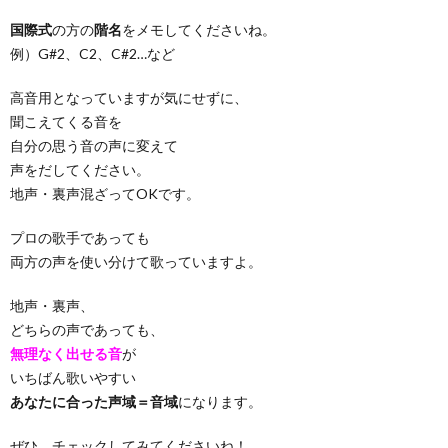
国際式
の方の
階名
をメモしてくださいね。
例）G#2、C2、C#2…など
高音用となっていますが気にせずに、
聞こえてくる音を
自分の思う音の声に変えて
声をだしてください。
地声・裏声混ざってOKです。
プロの歌手であっても
両方の声を使い分けて歌っていますよ。
地声・裏声、
どちらの声であっても、
無理なく出せる音
が
いちばん歌いやすい
あなたに合った声域＝音域
になります。
ぜひ、チェックしてみてくださいね！