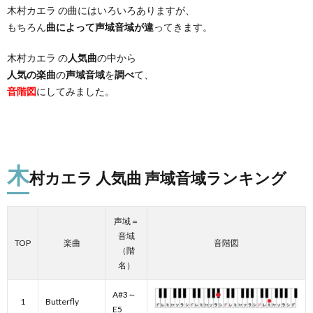
木村カエラ の曲にはいろいろありますが、
もちろん
曲によって声域音域が違
ってきます。
木村カエラ の
人気曲
の中から
人気の楽曲
の
声域音域
を
調べ
て、
音階図
にしてみました。
木
村カエラ 人気曲 声域音域ランキング
声域＝
音域
TOP
楽曲
音階図
（階
名）
A#3～
1
Butterfly
E5