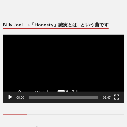
Billy Joel ♪「Honesty」誠実とは…という曲です
動
画
プ
レ
ー
ヤ
ー
00:00
03:47