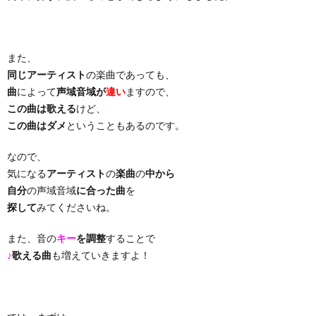
り
また、
曲・
同じアーティスト
の楽曲であっても、
曲
によって
声域音域が
違い
ますので、
勝
この曲は歌える
けど、
この曲はダメ
ということもあるのです。
負
なので、
気になる
アーティスト
の
楽曲
の
中から
曲
自分
の声域音域
に合った曲
を
探して
みてくださいね。
また、音の
キー
を調整
することで
♪
歌える曲
も増えていきますよ！