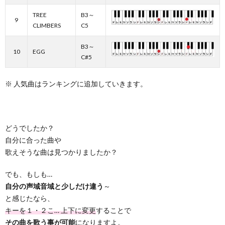
TREE
B3～
9
CLIMBERS
C5
B3～
10
EGG
C#5
※ 人気曲はランキングに追加していきます。
どうでしたか？
自分に合った曲や
歌えそうな曲は見つかりましたか？
でも、もしも…
自分の声域音域と少しだけ違う
～
と感じたなら、
キーを１・２こ… 上下に変更
することで
その曲を歌う事が可能
になりますよ。