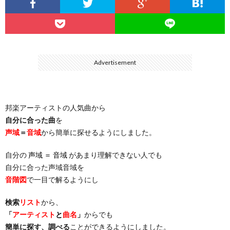
…
楽）
（You
ト
ス
リ
に
）
…
（邦
ト
ス
聴
Advertisement
）
楽
（洋
ト
く
邦楽アーティストの人気曲から
…
楽）
（You
曲・
自分に合った曲
を
声域
＝
音域
から簡単に探せるようにしました。
）
…
お
自分の
声域 ＝ 音域
があまり理解できない人でも
）
気
自分に合った声域音域を
音階図
で一目で解るようにし
に
検索
リスト
から、
「
アーティスト
と
曲名
」
からでも
入
簡単に探す、調べる
ことができるようにしました。