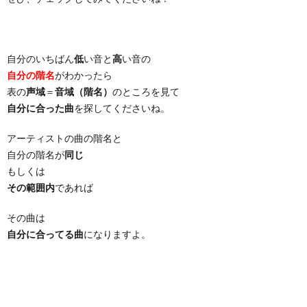
自分のいちばん
低
い音と
高
い音の
自分の階名
がわかったら
表の
声域
＝
音域（階名）
のところを見て
自分に合った曲
を探してくださいね。
アーティストの曲の階名と
自分の階名が
同じ
もしくは
その範囲内
であれば
その曲は
自分に合ってる曲
になりますよ。