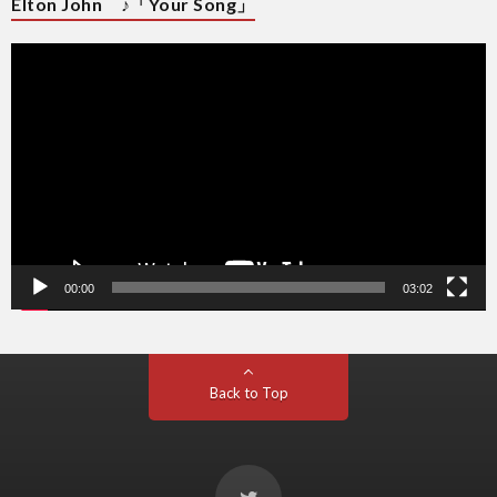
Elton John ♪「Your Song」
動
画
プ
レ
ー
ヤ
ー
00:00
03:02
Back to Top