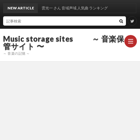
NEW ARTICLE
出雲光一 さん 音域声域 人気曲 ランキング
Music storage sites ～ 音楽保
管サイト 〜
～ 音楽の記憶 ～
ア
ー
ア
テ
ー
ア
ィ
テ
ー
声