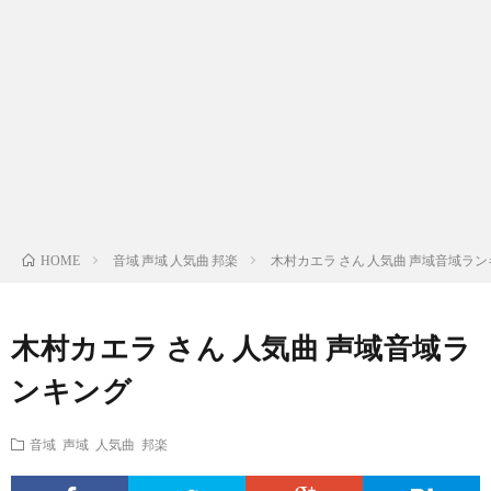
ス
ィ
テ
域
声
ト
ス
ィ
音
域
声
検
ト
ス
域
音
域
有
索
検
ト
別
域
音
名
リ
索
検
曲
別
域
人
音域 声域 人気曲 邦楽
木村カエラ さん 人気曲 声域音域ラ
HOME
ス
リ
索
検
曲
別
の
木村カエラ さん 人気曲 声域音域ラ
ト
ス
リ
索
検
曲
試
ンキング
（邦
ト
ス
リ
索
検
合
音域 声域 人気曲 邦楽
楽
（洋
ト
ス
リ
索
前