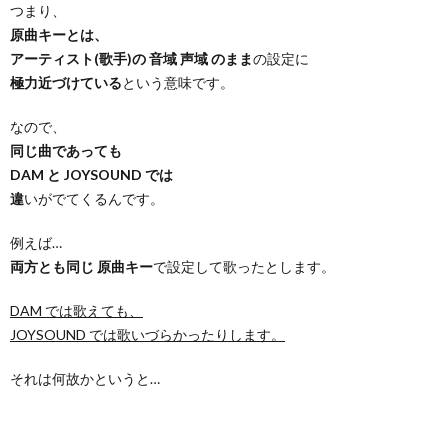
つまり、
原曲キーとは、
アーティスト(歌手)の 音域 声域 のまま
の設定に
極力近づけている
という意味です。
なので、
同じ曲であっても
DAM と JOYSOUND では
違
いがでてくるんです。
例えば…
両方とも同じ 原曲キー
で設定して歌ったとします。
DAM では歌えても、
JOYSOUND では歌いづらかったりします。
それは何故かというと…