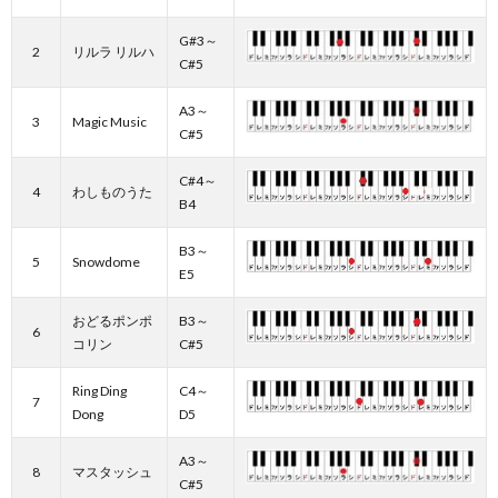
G#3～
2
リルラ リルハ
C#5
A3～
3
Magic Music
C#5
C#4～
4
わしものうた
B4
B3～
5
Snowdome
E5
おどるポンポ
B3～
6
コリン
C#5
Ring Ding
C4～
7
Dong
D5
A3～
8
マスタッシュ
C#5