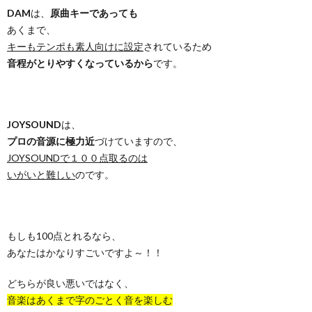
DAM
は、
原曲キーであっても
あくまで、
キーもテンポも素人向けに設定
されているため
音程がとりやすくなっているから
です。
JOYSOUND
は、
プロの音源に極力近
づけていますので、
JOYSOUNDで１００点取るのは
いがいと難しい
のです。
もしも100点とれるなら、
あなたはかなりすごいですよ～！！
どちらが良い悪いではなく、
音楽はあくまで字のごとく音を楽しむ