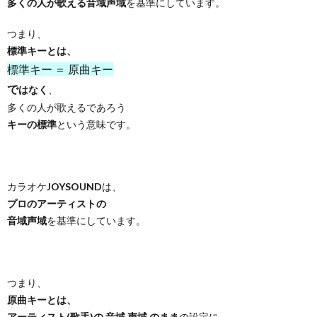
多くの人が歌える音域声域
を基準にしています。
つまり、
標準キーとは、
標準キー ＝ 原曲キー
で
はなく
、
多くの人が歌えるであろう
キーの標準
という意味です。
カラオケ
JOYSOUND
は、
プロのアーティストの
音域声域
を基準にしています。
つまり、
原曲キーとは、
アーティスト(歌手)の 音域 声域 のまま
の設定に