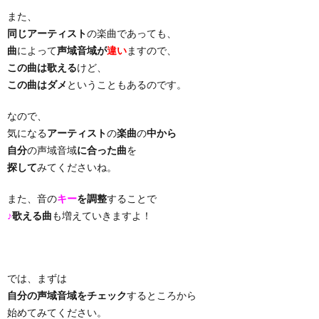
また、
同じアーティスト
の楽曲であっても、
…
楽）
（You
ト
ス
リ
に
曲
によって
声域音域が
違い
ますので、
この曲は歌える
けど、
）
…
（邦
ト
ス
聴
この曲はダメ
ということもあるのです。
）
楽
（洋
ト
く
なので、
気になる
アーティスト
の
楽曲
の
中から
自分
の声域音域
に合った曲
を
…
楽）
（You
曲・
探して
みてくださいね。
）
…
お
また、音の
キー
を調整
することで
♪
歌える曲
も増えていきますよ！
）
気
に
では、まずは
自分の声域音域をチェック
するところから
入
始めてみてください。