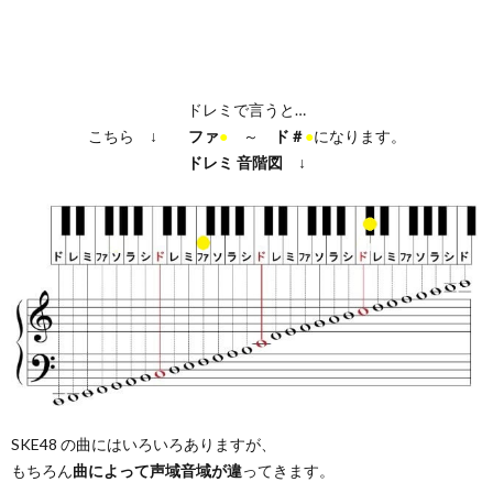
ドレミで言うと…
こちら ↓
ファ
●
～
ド＃
●
になります。
ドレミ
音階図
↓
SKE48 の曲にはいろいろありますが、
もちろん
曲によって声域音域が違
ってきます。