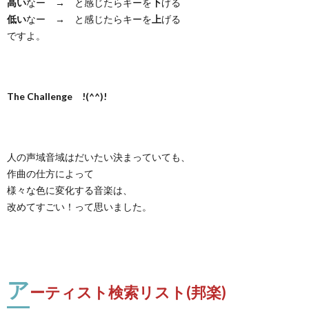
高い
なー → と感じたらキーを
下
げる
低い
なー → と感じたらキーを
上
げる
ですよ。
The Challenge !(^^)!
人の声域音域はだいたい決まっていても、
作曲の仕方によって
様々な色に変化する音楽は、
改めてすごい！って思いました。
ア
ーティスト検索リスト(邦楽)