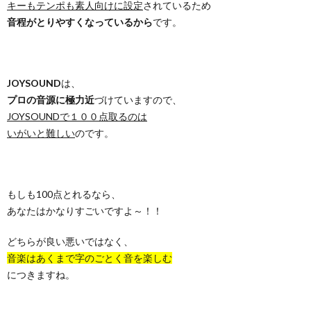
キーもテンポも素人向けに設定
されているため
音程がとりやすくなっているから
です。
JOYSOUND
は、
プロの音源に極力近
づけていますので、
JOYSOUNDで１００点取るのは
いがいと難しい
のです。
もしも100点とれるなら、
あなたはかなりすごいですよ～！！
どちらが良い悪いではなく、
音楽はあくまで字のごとく音を楽しむ
につきますね。