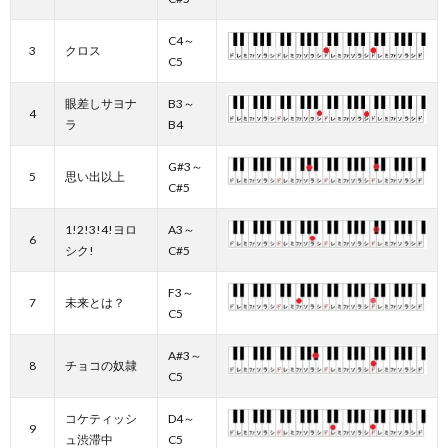
C4～
3
クロス
C5
眼差しサヨナ
B3～
4
ラ
B4
G#3～
5
思い出以上
C#5
1!2!3!4!ヨロ
A3～
6
シク!
C#5
F3～
7
未来とは？
C5
A#3～
8
チョコの奴隷
C5
コケティッシ
D4～
9
ュ渋滞中
C5