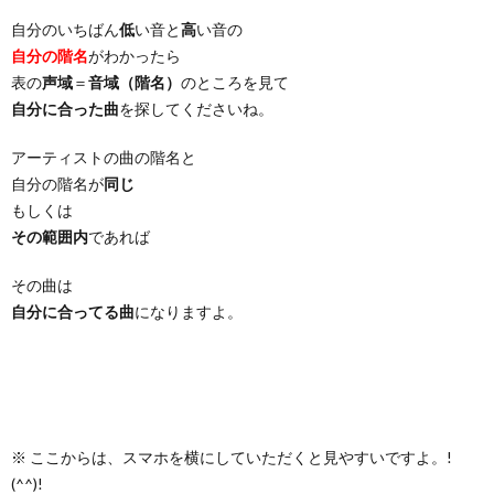
自分のいちばん
低
い音と
高
い音の
自分の階名
がわかったら
表の
声域
＝
音域（階名）
のところを見て
自分に合った曲
を探してくださいね。
アーティストの曲の階名と
自分の階名が
同じ
もしくは
その範囲内
であれば
その曲は
自分に合ってる曲
になりますよ。
※ ここからは、スマホを横にしていただくと見やすいですよ。!
(^^)!