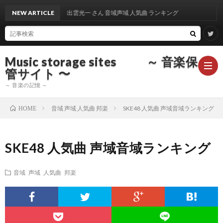
NEW ARTICLE
出雲光一 さん 音域声域 人気曲 ランキング
Music storage sites ～ 音楽保
管サイト 〜
～ 音楽の記憶 ～
音域 声域 人気曲 邦楽
SKE48 人気曲 声域音域ランキング
HOME
ア
SKE48 人気曲 声域音域ランキング
ー
ア
音域 声域 人気曲 邦楽
テ
ー
ア
ィ
テ
ー
声