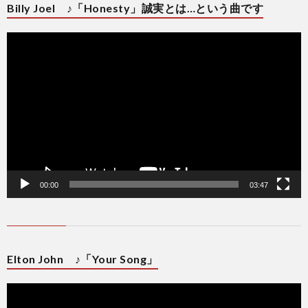
Billy Joel ♪「Honesty」誠実とは…という曲です
動
画
プ
レ
ー
ヤ
ー
00:00
03:47
Elton John ♪「Your Song」
動
画
プ