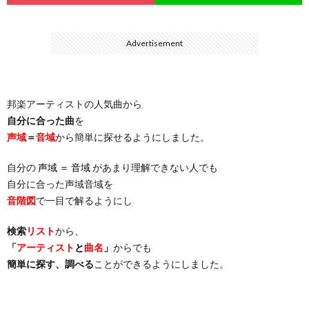
ス
ィ
テ
域
声
ト
Advertisement
ス
ィ
音
域
声
検
ト
ス
域
音
域
有
邦楽アーティストの人気曲から
索
検
ト
別
自分に合った曲
を
域
音
名
声域
＝
音域
から簡単に探せるようにしました。
リ
索
検
曲
別
域
人
自分の
声域 ＝ 音域
があまり理解できない人でも
自分に合った声域音域を
ス
リ
索
検
曲
別
の
音階図
で一目で解るようにし
ト
ス
検索
リスト
から、
リ
索
検
曲
試
「
アーティスト
と
曲名
」
からでも
簡単に探す、調べる
ことができるようにしました。
（邦
ト
ス
リ
索
検
合
楽
（洋
ト
ス
リ
索
前