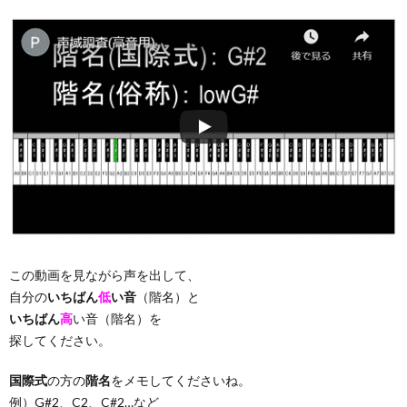
この動画を見ながら声を出して、
自分の
いちばん
低
い音
（階名）と
いちばん
高
い音（階名）を
探してください。
国際式
の方の
階名
をメモしてくださいね。
例）G#2、C2、C#2…など