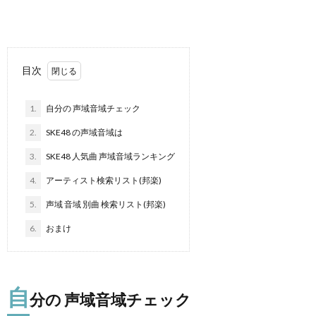
り
曲・
目次
勝
1.
自分の 声域音域チェック
2.
SKE48 の声域音域は
負
3.
SKE48 人気曲 声域音域ランキング
曲
4.
アーティスト検索リスト(邦楽)
5.
声域 音域 別曲 検索リスト(邦楽)
6.
おまけ
自
分の 声域音域チェック