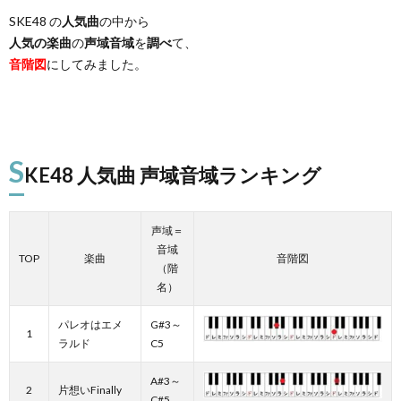
SKE48 の
人気曲
の中から
人気の楽曲
の
声域音域
を
調べ
て、
音階図
にしてみました。
S
KE48 人気曲 声域音域ランキング
声域＝
音域
TOP
楽曲
音階図
（階
名）
パレオはエメ
G#3～
1
ラルド
C5
A#3～
2
片想いFinally
C#5