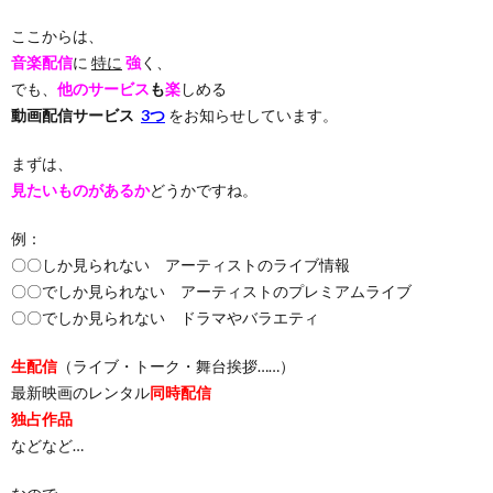
ここからは、
音楽配信
に
特に
強
く、
でも、
他のサービス
も
楽
しめる
動画配信サービス
3つ
をお知らせしています。
まずは、
見たいものがあるか
どうかですね。
例：
〇〇しか見られない アーティストのライブ情報
〇〇でしか見られない アーティストのプレミアムライブ
〇〇でしか見られない ドラマやバラエティ
生配信
（ライブ・トーク・舞台挨拶……）
最新映画のレンタル
同時配信
独占作品
などなど…