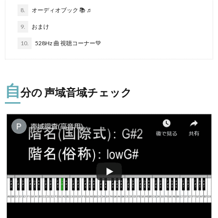
8.
オーディオブック 📚 ♬
9.
おまけ
10.
528Hz 曲 視聴コーナー💚
自
分の 声域音域チェック