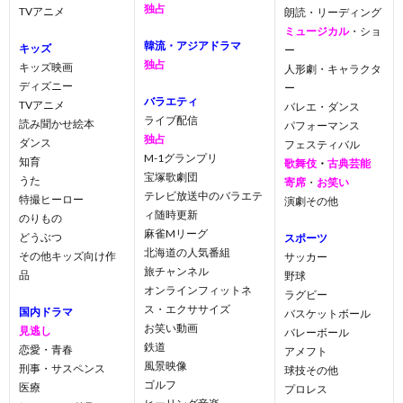
独占
TVアニメ
朗読・リーディング
ミュージカル
・ショ
韓流・アジアドラマ
キッズ
ー
独占
キッズ映画
人形劇・キャラクタ
ディズニー
ー
バラエティ
TVアニメ
バレエ・ダンス
ライブ配信
読み聞かせ絵本
パフォーマンス
独占
ダンス
フェスティバル
M-1グランプリ
知育
歌舞伎
・
古典芸能
宝塚歌劇団
うた
寄席
・
お笑い
テレビ放送中のバラエテ
特撮ヒーロー
演劇その他
ィ随時更新
のりもの
麻雀Mリーグ
どうぶつ
スポーツ
北海道の人気番組
その他キッズ向け作
サッカー
旅チャンネル
品
野球
オンラインフィットネ
ラグビー
ス・エクササイズ
国内ドラマ
バスケットボール
お笑い動画
見逃し
バレーボール
鉄道
恋愛・青春
アメフト
風景映像
刑事・サスペンス
球技その他
ゴルフ
医療
プロレス