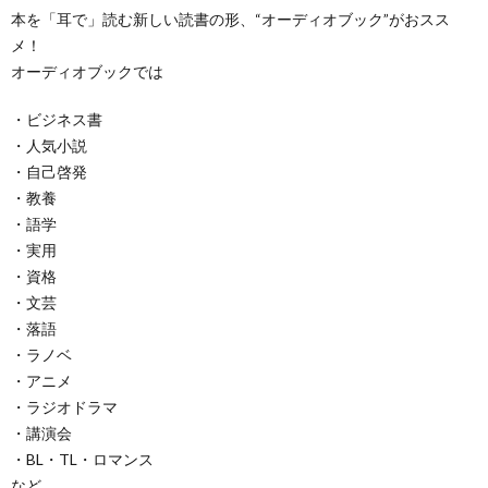
本を「耳で」読む新しい読書の形、“オーディオブック”がおスス
メ！
オーディオブックでは
・ビジネス書
・人気小説
・自己啓発
・教養
・語学
・実用
・資格
・文芸
・落語
・ラノベ
・アニメ
・ラジオドラマ
・講演会
・BL・TL・ロマンス
など…