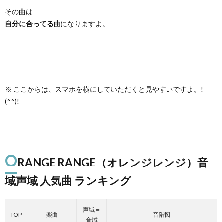
その曲は
自分に合ってる曲
になりますよ。
※ ここからは、スマホを横にしていただくと見やすいですよ。!
(^^)!
O
RANGE RANGE（オレンジレンジ）音
域声域 人気曲 ランキング
声域＝
TOP
楽曲
音階図
音域