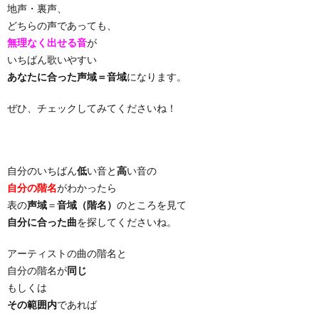
地声・裏声、
どちらの声であっても、
無理なく出せる音
が
いちばん歌いやすい
あなたに合った声域＝音域
になります。
ぜひ、チェックしてみてくださいね！
自分のいちばん
低
い音と
高
い音の
自分の階名
がわかったら
表の
声域
＝
音域（階名）
のところを見て
自分に合った曲
を探してくださいね。
アーティストの曲の階名と
自分の階名が
同じ
もしくは
その範囲内
であれば