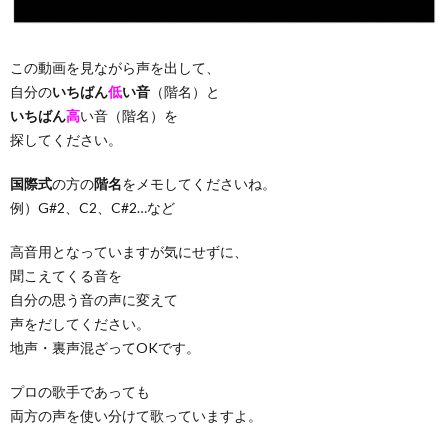
この動画を見ながら声を出して、
自分の
いちばん
低
い音
（階名）と
いちばん
高
い音（階名）を
探してください。
国際式
の方の
階名
をメモしてくださいね。
例）G#2、C2、C#2…など
高音用となっていますが気にせずに、
聞こえてくる音を
自分の思う音の声に変えて
声をだしてください。
地声・裏声混ざってOKです。
プロの歌手であっても
両方の声を使い分けて歌っていますよ。