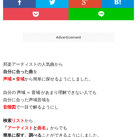
…
楽）
（You
ト
ス
リ
に
）
…
（邦
ト
ス
聴
Advertisement
）
楽
（洋
ト
く
邦楽アーティストの人気曲から
…
楽）
（You
曲・
自分に合った曲
を
声域
＝
音域
から簡単に探せるようにしました。
）
…
お
自分の
声域 ＝ 音域
があまり理解できない人でも
）
気
自分に合った声域音域を
音階図
で一目で解るようにし
に
検索
リスト
から、
「
アーティスト
と
曲名
」
からでも
入
簡単に探す、調べる
ことができるようにしました。