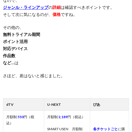
なので、
ジャンル・ラインアップ
の
詳細
は確認すべきポイントです。
そして次に気になるのが、
価格
ですね。
その他の、
無料トライアル期間
ポイント活用
対応デバイス
作品数
など…
は
さほど、差はないと感じました。
dTV
U-NEXT
ぴあ
月額制
550
円（税
月額制
2,189
円（税込）
込）
SMART USEN 月額制
各チケットごと
に購