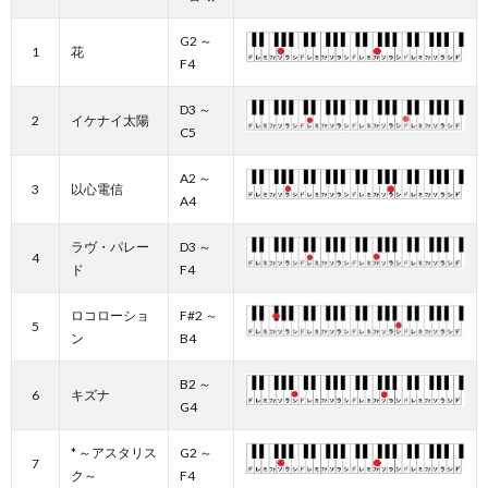
G2 ～
1
花
F4
D3 ～
2
イケナイ太陽
C5
A2 ～
3
以心電信
A4
ラヴ・パレー
D3 ～
4
ド
F4
ロコローショ
F#2 ～
5
ン
B4
B2 ～
6
キズナ
G4
* ～アスタリス
G2 ～
7
ク～
F4