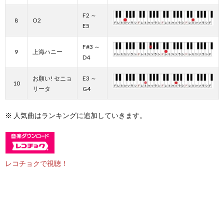
F2 ～
8
O2
E5
F#3 ～
9
上海ハニー
D4
お願い! セニョ
E3 ～
10
リータ
G4
※ 人気曲はランキングに追加していきます。
レコチョクで視聴！