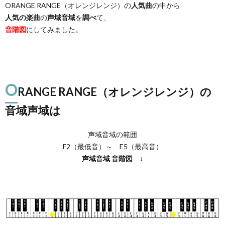
ORANGE RANGE（オレンジレンジ）の
人気曲
の中から
人気の楽曲
の
声域音域
を
調べ
て、
音階図
にしてみました。
O
RANGE RANGE（オレンジレンジ）の
音域声域は
声域音域の範囲
F2（最低音）～ E5（最高音）
声域音域
音階図
↓