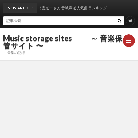
NEW ARTICLE
出雲光一 さん 音域声域 人気曲 ランキング
Music storage sites ～ 音楽保
管サイト 〜
～ 音楽の記憶 ～
ア
ー
ア
テ
ー
ア
ィ
テ
ー
声