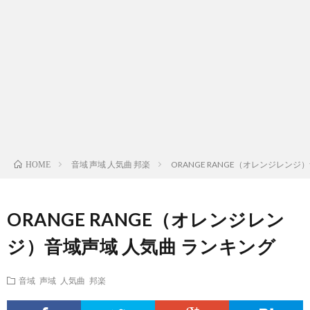
ス
ィ
テ
域
声
ト
ス
ィ
音
域
声
検
ト
ス
域
音
域
有
索
検
ト
別
域
音
名
リ
索
検
曲
別
域
人
音域 声域 人気曲 邦楽
ORANGE RANGE（オレンジレンジ
HOME
ス
リ
索
検
曲
別
の
ORANGE RANGE（オレンジレン
ト
ス
リ
索
検
曲
試
ジ）音域声域 人気曲 ランキング
（邦
ト
ス
リ
索
検
合
音域 声域 人気曲 邦楽
楽
（洋
ト
ス
リ
索
前