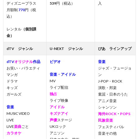
ディズニープラス
539
円（税込）
入
月額制
770
円（税
込）
レンタル
（個別課
金）
dTV ジャンル
U-NEXT ジャンル
ぴあ ラインアップ
dTV
オリジナル
作品
ビデオ
音楽
お笑い・バラエティ
ジャズ・フュージョ
音楽・アイドル
マンガ
ン
MV
ドラマ
J-POP・ROCK
ライブ配信
キッズ
演歌・邦楽
独占
ガールズ
童謡・日本のうた
ライブ映像
アニメ音楽
音楽
アイドル
シャンソン
MUSIC VIDEO
キズナアイ
海外ROCK
・
POPS
LIVE
声優
ステージ
民族音楽
LIVE
楽曲
ごと
UKロック
フェスティバル
カラオケ
アニソン
音楽その他