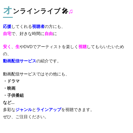
オ
ンラインライブ 🎤
♫
応援
してくれる
視聴者
の方にも、
自宅
で、好きな時間に
自由
に
安く
、
生
やDVDでアーティストを楽しく
視聴
してもらいたいため
の、
動画配信サービス
の紹介です。
動画配信サービス
ではその他にも、
・ドラマ
・映画
・子供番組
など…
多彩な
ジャンル
と
ラインアップ
を視聴できます。
ぜひ、ご注目ください。