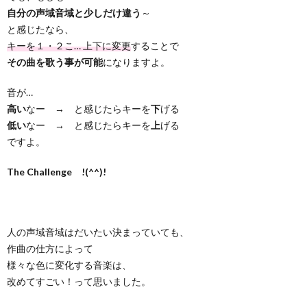
自分の声域音域と少しだけ違う
～
と感じたなら、
キーを１・２こ… 上下に変更
することで
その曲を歌う事が可能
になりますよ。
音が…
高い
なー → と感じたらキーを
下
げる
低い
なー → と感じたらキーを
上
げる
ですよ。
The Challenge !(^^)!
人の声域音域はだいたい決まっていても、
作曲の仕方によって
様々な色に変化する音楽は、
改めてすごい！って思いました。