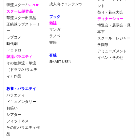
成人向けコンテンツ
韓流スター /
K-POP
ント
スター 出演作品
祭り・花火大会
ブック
華流スター出演品
ディナーショー
雑誌
正統派ラブストーリ
博覧会・展示会・見
マンガ
ー
本市
ラノベ
ラブコメ
スクール・レジャー
書籍
時代劇
学園祭
ドロドロ
アミューズメント
有線
韓流バラエティ
イベントその他
SMART USEN
その他韓流・華流
（ドラマ/バラエテ
ィ）作品
教養・バラエテイ
バラエティ
ドキュメンタリー
お笑い
シアター
フィットネス
その他バラエティ作
品