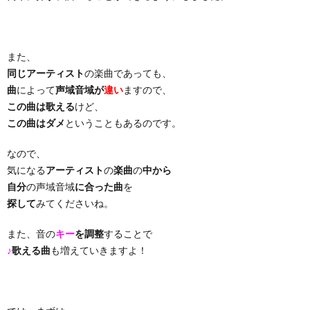
り
また、
曲・
同じアーティスト
の楽曲であっても、
曲
によって
声域音域が
違い
ますので、
勝
この曲は歌える
けど、
この曲はダメ
ということもあるのです。
負
なので、
気になる
アーティスト
の
楽曲
の
中から
曲
自分
の声域音域
に合った曲
を
探して
みてくださいね。
また、音の
キー
を調整
することで
♪
歌える曲
も増えていきますよ！