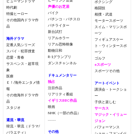
ヒーリング音楽
ヒューマンドラマ
ボクシング
声優のお芝居
時代劇
格闘技
バイク
特撮ヒーロー
相撲・武道
パチンコ・パチスロ
その他国内ドラマ作
モータースポーツ
パチライター
品
スイム・マリンスポ
新台試打
ーツ
リアルホラー
海外ドラマ
フィギュアスケー
リアル恐怖映像
定番人気シリーズ
ト・ウィンタースポ
動物日和
スパイ・犯罪捜査
ーツ
R-1グランプリ
恋愛・青春
ゴルフ
ダンスチャンネル
サスペンス・超常現
eスポーツ
象
スポーツその他
ドキュメンタリー
医療
独占
Ｅ！/海外エンタメ情
アートイベント
注目作品
報
講演会・トークショ
リアリティ番組
その他海外ドラマ作
ー
イギリスBBC作品
品
子供と楽しむ
映画
スタジオ
サーカス
NHK（一部の作品）
マジック
・
イリュー
………
還流・華流
ジョン
韓流・華流（ドラマ/
パフォーマンス
その他
バラエティ）
ショー・ファンイベ