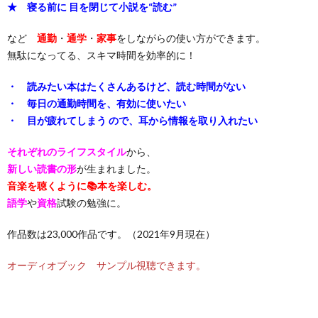
★ 寝る前に 目を閉じて小説を“読む”
など
通勤
・
通学
・
家事
をしながらの使い方ができます。
無駄になってる、スキマ時間を効率的に！
・ 読みたい本はたくさんあるけど、読む時間がない
・ 毎日の通勤時間を、有効に使いたい
・ 目が疲れてしまう ので、耳から情報を取り入れたい
それぞれのライフスタイル
から、
新しい読書の形
が生まれました。
音楽を聴くように📚本を楽しむ。
語学
や
資格
試験の勉強に。
作品数は23,000作品です。（2021年9月現在）
オーディオブック サンプル視聴できます。