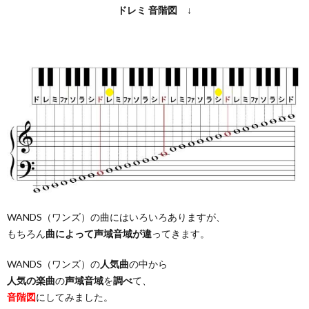
ドレミ
音階図
↓
WANDS（ワンズ）の曲にはいろいろありますが、
もちろん
曲によって声域音域が違
ってきます。
WANDS（ワンズ）の
人気曲
の中から
人気の楽曲
の
声域音域
を
調べ
て、
音階図
にしてみました。