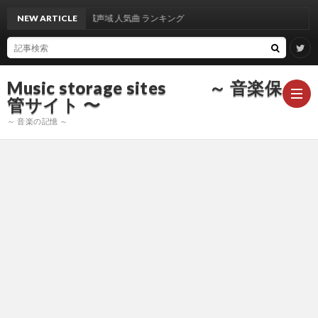
出雲光一 さん 音域声域 人気曲 ランキング
NEW ARTICLE
Music storage sites ～ 音楽保
管サイト 〜
～ 音楽の記憶 ～
ア
ー
ア
テ
ー
ア
ィ
テ
ー
声