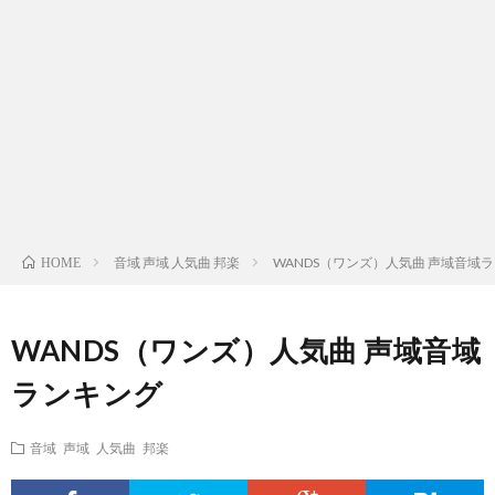
ス
ィ
テ
域
声
ト
ス
ィ
音
域
声
検
ト
ス
域
音
域
有
索
検
ト
別
域
音
名
リ
索
検
曲
別
域
人
音域 声域 人気曲 邦楽
WANDS（ワンズ）人気曲 声域音域
HOME
ス
リ
索
検
曲
別
の
WANDS（ワンズ）人気曲 声域音域
ト
ス
リ
索
検
曲
試
ランキング
（邦
ト
ス
リ
索
検
合
音域 声域 人気曲 邦楽
楽
（洋
ト
ス
リ
索
前