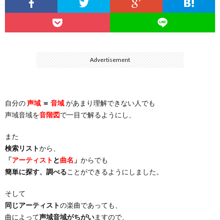
…
楽）
（You
ト
ス
リ
に
）
…
（邦
ト
ス
聴
Advertisement
）
楽
（洋
ト
く
自分の
声域
＝
音域
があまり理解できない人でも
…
楽）
（You
曲・
声域音域を
音階図
で一目で解るようにし、
）
…
お
また
検索リスト
から、
）
気
「
アーティスト
と
曲名
」
からでも
簡単に探す、調べる
ことができるようにしました。
に
そして
同じアーティスト
の楽曲であっても、
入
曲によって
声域音域がちがい
ますので、