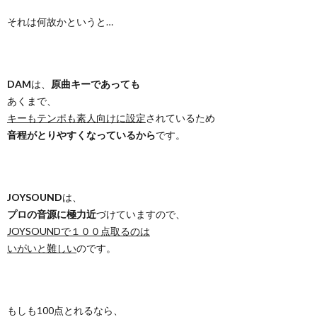
それは何故かというと…
DAM
は、
原曲キーであっても
あくまで、
キーもテンポも素人向けに設定
されているため
音程がとりやすくなっているから
です。
JOYSOUND
は、
プロの音源に極力近
づけていますので、
JOYSOUNDで１００点取るのは
いがいと難しい
のです。
もしも100点とれるなら、