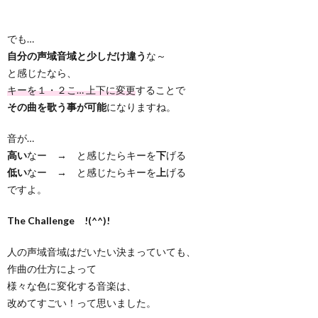
でも…
自分の声域音域と少しだけ違う
な～
と感じたなら、
キーを１・２こ… 上下に変更
することで
その曲を歌う事が可能
になりますね。
音が…
高い
なー → と感じたらキーを
下
げる
低い
なー → と感じたらキーを
上
げる
ですよ。
The Challenge !(^^)!
人の声域音域はだいたい決まっていても、
作曲の仕方によって
様々な色に変化する音楽は、
改めてすごい！って思いました。