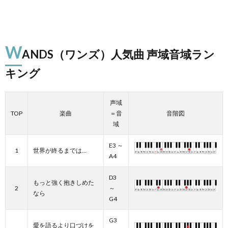
W
ANDS（ワンズ）人気曲 声域音域ラン
キング
声域
TOP
楽曲
＝音
音階図
域
E3 ～
1
世界が終るまでは…
A4
D3
もっと強く抱きしめた
2
～
なら
G4
G3
愛を語るより口づけを