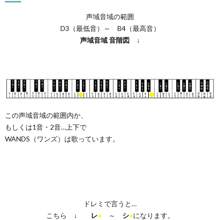
声域音域の範囲
D3（最低音）～ B4（最高音）
声域音域
音階図
↓
この声域音域の範囲内か、
もしくは1音・2音…上下で
WANDS（ワンズ）は歌っています。
ドレミで言うと…
こちら ↓
レ
●
～
シ
●
になります。