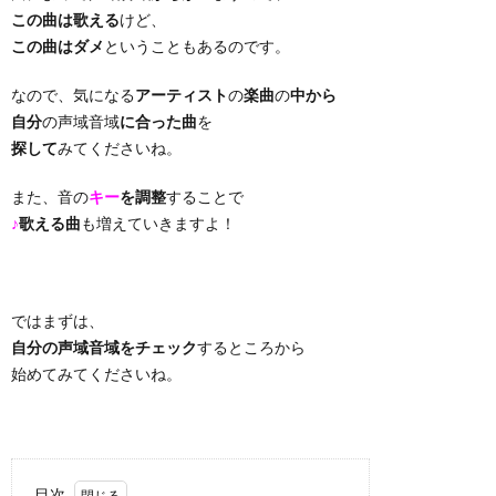
この曲は歌える
けど、
り
この曲はダメ
ということもあるのです。
なので、気になる
アーティスト
の
楽曲
の
中から
曲・
自分
の声域音域
に合った曲
を
探して
みてくださいね。
勝
また、音の
キー
を調整
することで
負
♪
歌える曲
も増えていきますよ！
曲
ではまずは、
自分の声域音域をチェック
するところから
始めてみてくださいね。
目次