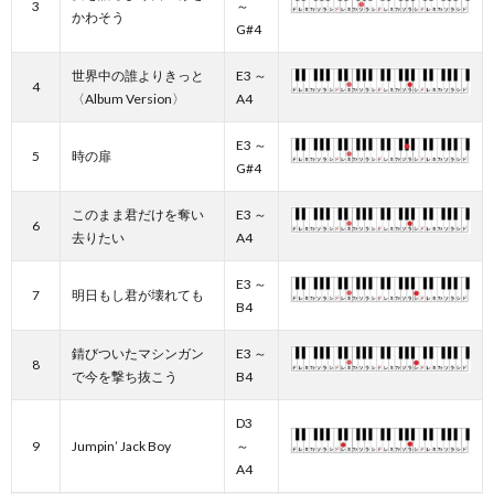
3
～
かわそう
G#4
世界中の誰よりきっと
E3 ～
4
〈Album Version〉
A4
E3 ～
5
時の扉
G#4
このまま君だけを奪い
E3 ～
6
去りたい
A4
E3 ～
7
明日もし君が壊れても
B4
錆びついたマシンガン
E3 ～
8
で今を撃ち抜こう
B4
D3
9
Jumpin’ Jack Boy
～
A4