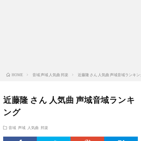
ス
ィ
テ
域
声
ト
ス
ィ
音
域
声
検
ト
ス
域
音
域
有
索
検
ト
別
域
音
名
リ
索
検
曲
別
域
人
音域 声域 人気曲 邦楽
近藤隆 さん 人気曲 声域音域ランキン
HOME
ス
リ
索
検
曲
別
の
近藤隆 さん 人気曲 声域音域ランキ
ト
ス
リ
索
検
曲
試
ング
（邦
ト
ス
リ
索
検
合
音域 声域 人気曲 邦楽
楽
（洋
ト
ス
リ
索
前