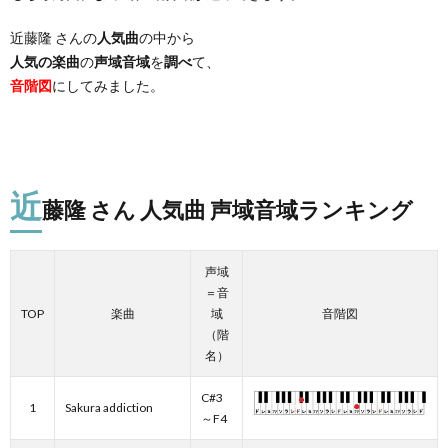
近藤隆 さんの
人気曲
の中から
人気の楽曲
の
声域音域
を
調べ
て、
音階図
にしてみました。
近
藤隆 さん 人気曲 声域音域ランキング
声域
＝音
TOP
楽曲
域
音階図
（階
名）
C#3
1
Sakura addiction
～F4