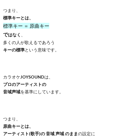
つまり、
標準キーとは、
標準キー ＝ 原曲キー
で
はなく
、
多くの人が歌えるであろう
キーの標準
という意味です。
カラオケ
JOYSOUND
は、
プロのアーティストの
音域声域
を基準にしています。
つまり、
原曲キーとは、
アーティスト(歌手)の 音域 声域 のまま
の設定に