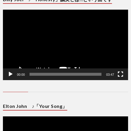
動
画
プ
レ
ー
ヤ
ー
00:00
03:47
Elton John ♪「Your Song」
動
画
プ
レ