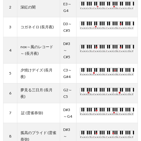
E3～
2
深紅の闇
G4
D3～
3
コガネイロ (長月夜)
C#5
D#3
nox～風のレコード
4
～
～ (長月夜)
C#5
夕焼けデイズ (長月
C3～
5
夜)
G#4
夢見る三日月 (長月
G2～
6
夜)
C5
D#3
7
証 (雲雀恭弥)
～G4
D#3
孤高のプライド (雲雀
8
～
恭弥)