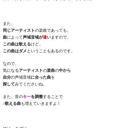
り
また、
曲・
同じアーティスト
の楽曲であっても、
曲
によって
声域音域が
違い
ますので、
勝
この曲は歌える
けど、
この曲はダメ
ということもあるのです。
負
なので、
気になる
アーティスト
の
楽曲
の
中から
曲
自分
の声域音域
に合った曲
を
探して
みてくださいね。
また、音の
キー
を調整
することで
♪
歌える曲
も増えていきますよ！