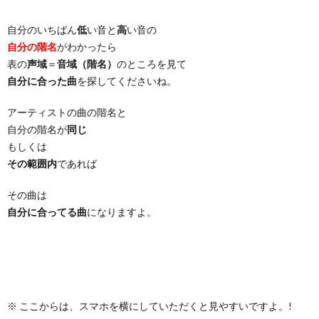
自分のいちばん
低
い音と
高
い音の
自分の階名
がわかったら
表の
声域
＝
音域（階名）
のところを見て
自分に合った曲
を探してくださいね。
アーティストの曲の階名と
自分の階名が
同じ
もしくは
その範囲内
であれば
その曲は
自分に合ってる曲
になりますよ。
※ ここからは、スマホを横にしていただくと見やすいですよ。!