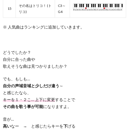
その名はトリコ！ (ト
C3～
15
リコ)
G4
※ 人気曲はランキングに追加していきます。
どうでしたか？
自分に合った曲や
歌えそうな曲は見つかりましたか？
でも、もしも…
自分の声域音域と少しだけ違う
～
と感じたなら、
キーを１・２こ… 上下に変更
することで
その曲を歌う事が可能
になりますよ。
音が…
高い
なー → と感じたらキーを
下
げる