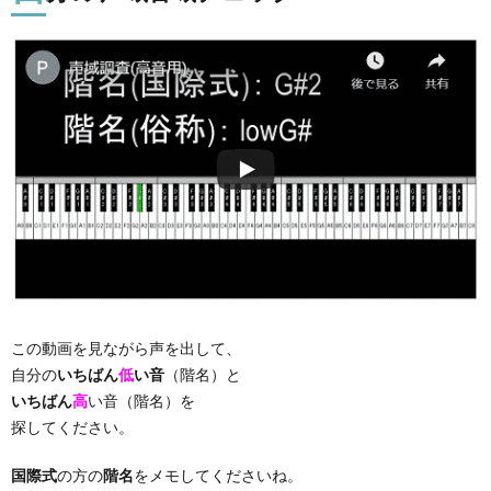
この動画を見ながら声を出して、
自分の
いちばん
低
い音
（階名）と
いちばん
高
い音（階名）を
探してください。
国際式
の方の
階名
をメモしてくださいね。