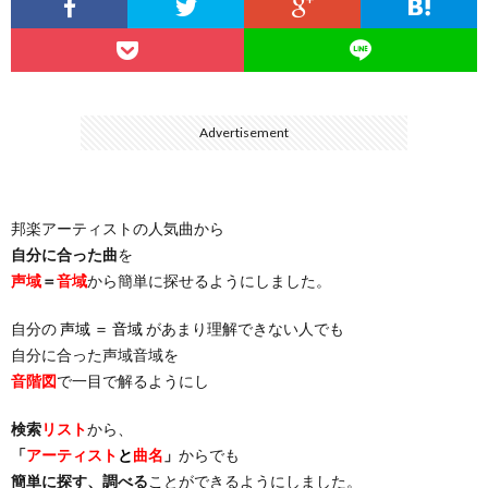
…
楽）
（You
ト
ス
リ
に
）
…
（邦
ト
ス
聴
Advertisement
）
楽
（洋
ト
く
邦楽アーティストの人気曲から
…
楽）
（You
曲・
自分に合った曲
を
声域
＝
音域
から簡単に探せるようにしました。
）
…
お
自分の
声域 ＝ 音域
があまり理解できない人でも
）
気
自分に合った声域音域を
音階図
で一目で解るようにし
に
検索
リスト
から、
「
アーティスト
と
曲名
」
からでも
入
簡単に探す、調べる
ことができるようにしました。