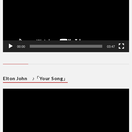
ヤ
ー
00:00
03:47
Elton John ♪「Your Song」
動
画
プ
レ
ー
ヤ
ー