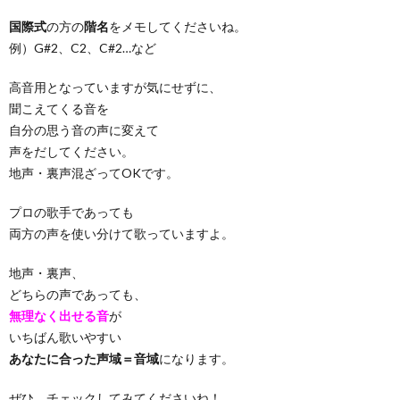
国際式
の方の
階名
をメモしてくださいね。
例）G#2、C2、C#2…など
高音用となっていますが気にせずに、
聞こえてくる音を
自分の思う音の声に変えて
声をだしてください。
地声・裏声混ざってOKです。
プロの歌手であっても
両方の声を使い分けて歌っていますよ。
地声・裏声、
どちらの声であっても、
無理なく出せる音
が
いちばん歌いやすい
あなたに合った声域＝音域
になります。
ぜひ、チェックしてみてくださいね！