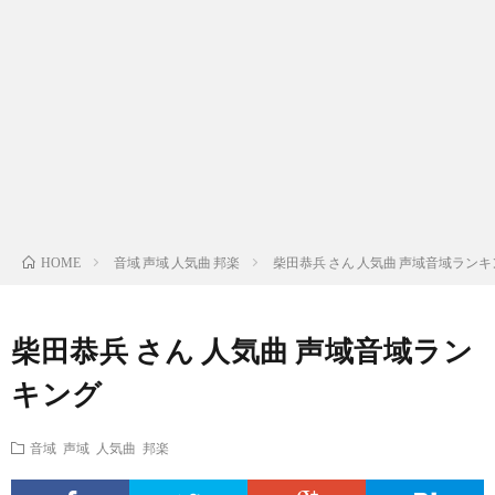
ス
ィ
テ
域
声
ト
ス
ィ
音
域
声
検
ト
ス
域
音
域
有
索
検
ト
別
域
音
名
リ
索
検
曲
別
域
人
音域 声域 人気曲 邦楽
柴田恭兵 さん 人気曲 声域音域ランキ
HOME
ス
リ
索
検
曲
別
の
柴田恭兵 さん 人気曲 声域音域ラン
ト
ス
リ
索
検
曲
試
キング
（邦
ト
ス
リ
索
検
合
音域 声域 人気曲 邦楽
楽
（洋
ト
ス
リ
索
前