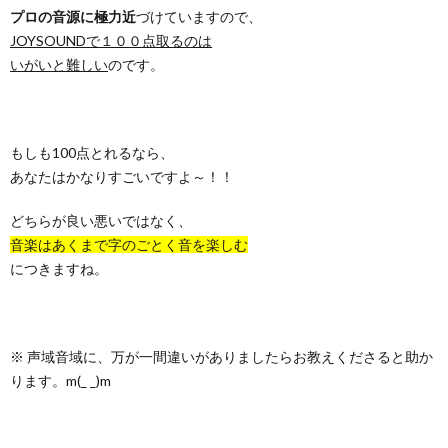
プロの音源に極力近
づけていますので、
JOYSOUNDで１００点取るのは
いがいと難しい
のです。
もしも100点とれるなら、
あなたはかなりすごいですよ～！！
どちらが良い悪いではなく、
音楽はあくまで字のごとく音を楽しむ
につきますね。
※ 声域音域に、万が一間違いがありましたらお教えくださると助か
ります。m(_ _)m