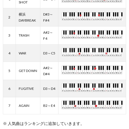
SHOT
横浜
D#3～
2
DAYBREAK
F#4
A#2～
3
TRASH
F4
4
WAR
D3～C5
A#2～
5
GET DOWN
D#4
6
FUGITIVE
D3～D4
7
AGAIN
B2～E4
※ 人気曲はランキングに追加していきます。