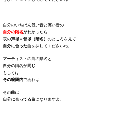
自分のいちばん
低
い音と
高
い音の
自分の階名
がわかったら
表の
声域
＝
音域（階名）
のところを見て
自分に合った曲
を探してくださいね。
アーティストの曲の階名と
自分の階名が
同じ
もしくは
その範囲内
であれば
その曲は
自分に合ってる曲
になりますよ。