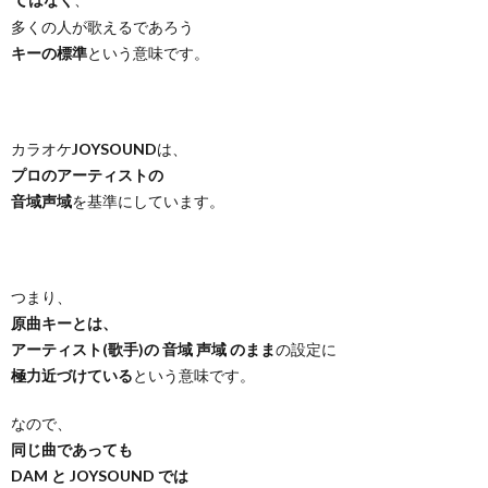
多くの人が歌えるであろう
キーの標準
という意味です。
カラオケ
JOYSOUND
は、
プロのアーティストの
音域声域
を基準にしています。
つまり、
原曲キーとは、
アーティスト(歌手)の 音域 声域 のまま
の設定に
極力近づけている
という意味です。
なので、
同じ曲であっても
DAM と JOYSOUND では