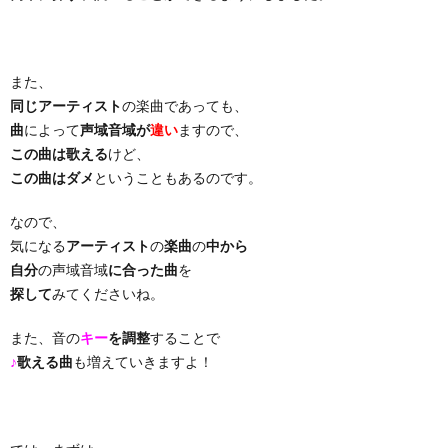
り
また、
曲・
同じアーティスト
の楽曲であっても、
曲
によって
声域音域が
違い
ますので、
勝
この曲は歌える
けど、
この曲はダメ
ということもあるのです。
負
なので、
気になる
アーティスト
の
楽曲
の
中から
曲
自分
の声域音域
に合った曲
を
探して
みてくださいね。
また、音の
キー
を調整
することで
♪
歌える曲
も増えていきますよ！