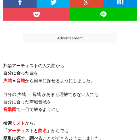
…
楽）
（You
ト
ス
リ
に
）
…
（邦
ト
ス
聴
Advertisement
）
楽
（洋
ト
く
邦楽アーティストの人気曲から
…
楽）
（You
曲・
自分に合った曲
を
声域
＝
音域
から簡単に探せるようにしました。
）
…
お
自分の
声域 ＝ 音域
があまり理解できない人でも
）
気
自分に合った声域音域を
音階図
で一目で解るようにし
に
検索
リスト
から、
「
アーティスト
と
曲名
」
からでも
入
簡単に探す、調べる
ことができるようにしました。