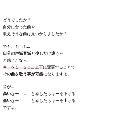
どうでしたか？
自分に合った曲や
歌えそうな曲は見つかりましたか？
でも、もしも…
自分の声域音域と少しだけ違う
～
と感じたなら、
キーを１・２こ… 上下に変更
することで
その曲を歌う事が可能
になりますよ。
音が…
高い
なー → と感じたらキーを
下
げる
低い
なー → と感じたらキーを
上
げる
ですよ。