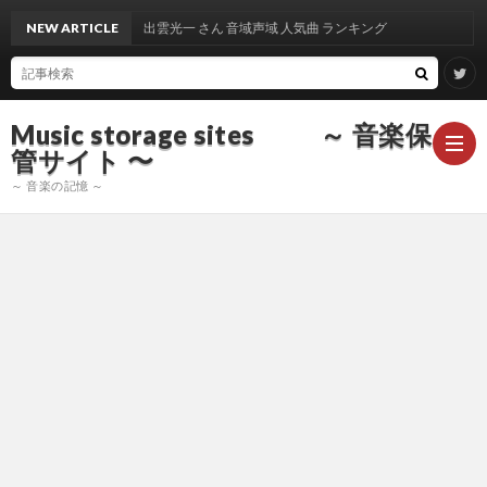
NEW ARTICLE
出雲光一 さん 音域声域 人気曲 ランキング
Music storage sites ～ 音楽保
管サイト 〜
～ 音楽の記憶 ～
ア
ー
ア
テ
ー
ア
ィ
テ
ー
声