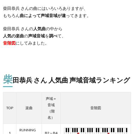
柴田恭兵 さんの曲にはいろいろありますが、
もちろん
曲によって声域音域が違
ってきます。
柴田恭兵 さんの
人気曲
の中から
人気の楽曲
の
声域音域
を
調べ
て、
音階図
にしてみました。
柴
田恭兵 さん 人気曲 声域音域ランキング
声域＝
音域
TOP
楽曲
音階図
（階
名）
RUNNING
1
B2～B4