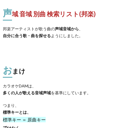
声
域 音域 別曲 検索リスト(邦楽)
邦楽アーティストが歌う曲の
声域音域から
、
自分に合う歌・曲を探せる
ようにしました。
お
まけ
カラオケDAMは、
多くの人が歌える音域声域
を基準にしています。
つまり、
標準キーとは、
標準キー ＝ 原曲キー
で
はなく
、