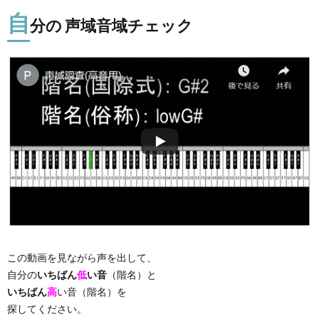
自
分の 声域音域チェック
この動画を見ながら声を出して、
自分の
いちばん
低
い音
（階名）と
いちばん
高
い音（階名）を
探してください。