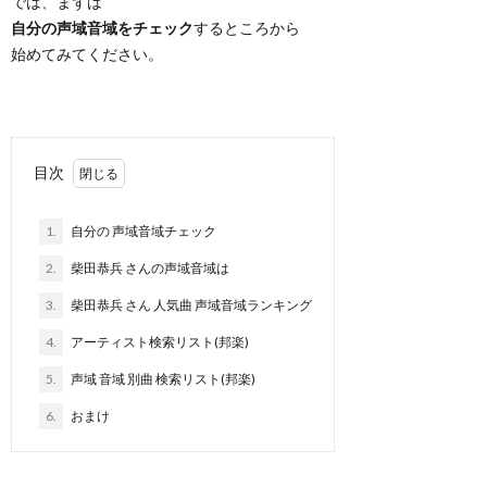
では、まずは
自分の声域音域をチェック
するところから
始めてみてください。
目次
1.
自分の 声域音域チェック
2.
柴田恭兵 さんの声域音域は
3.
柴田恭兵 さん 人気曲 声域音域ランキング
4.
アーティスト検索リスト(邦楽)
5.
声域 音域 別曲 検索リスト(邦楽)
6.
おまけ