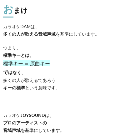
お
まけ
カラオケDAMは、
多くの人が歌える音域声域
を基準にしています。
つまり、
標準キーとは、
標準キー ＝ 原曲キー
で
はなく
、
多くの人が歌えるであろう
キーの標準
という意味です。
カラオケ
JOYSOUND
は、
プロのアーティストの
音域声域
を基準にしています。