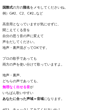
国際式
の方の
階名
をメモしてくださいね。
例）G#2、C2、C#2…など
高音用となっていますが気にせずに、
聞こえてくる音を
自分の思う音の声に変えて
声をだしてください。
地声・裏声混ざってOKです。
プロの歌手であっても
両方の声を使い分けて歌っていますよ。
地声・裏声、
どちらの声であっても、
無理なく出せる音
が
いちばん歌いやすい
あなたに合った声域＝音域
になります。
ぜひ、チェックしてみてくださいね！