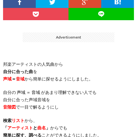
…
楽）
（You
ト
ス
リ
に
）
…
（邦
ト
ス
聴
Advertisement
）
楽
（洋
ト
く
邦楽アーティストの人気曲から
…
楽）
（You
曲・
自分に合った曲
を
声域
＝
音域
から簡単に探せるようにしました。
）
…
お
自分の
声域 ＝ 音域
があまり理解できない人でも
）
気
自分に合った声域音域を
音階図
で一目で解るようにし
に
検索
リスト
から、
「
アーティスト
と
曲名
」
からでも
入
簡単に探す、調べる
ことができるようにしました。