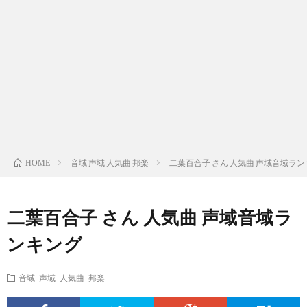
ス
ィ
テ
域
声
ト
ス
ィ
音
域
声
検
ト
ス
域
音
域
有
索
検
ト
別
域
音
名
リ
索
検
曲
別
域
人
音域 声域 人気曲 邦楽
二葉百合子 さん 人気曲 声域音域ラ
HOME
ス
リ
索
検
曲
別
の
二葉百合子 さん 人気曲 声域音域ラ
ト
ス
リ
索
検
曲
試
ンキング
（邦
ト
ス
リ
索
検
合
音域 声域 人気曲 邦楽
楽
（洋
ト
ス
リ
索
前