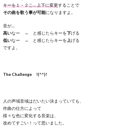
キーを１・２こ… 上下に変更
することで
その曲を歌う事が可能
になりますよ。
音が…
高い
なー → と感じたらキーを
下
げる
低い
なー → と感じたらキーを
上
げる
ですよ。
The Challenge !(^^)!
人の声域音域はだいたい決まっていても、
作曲の仕方によって
様々な色に変化する音楽は、
改めてすごい！って思いました。