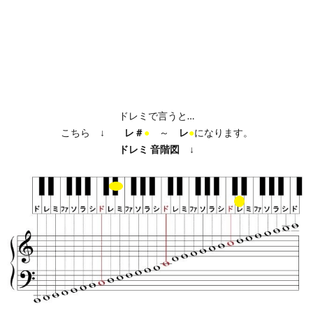
ドレミで言うと…
こちら ↓
レ＃
●
～
レ
●
になります。
ドレミ
音階図
↓