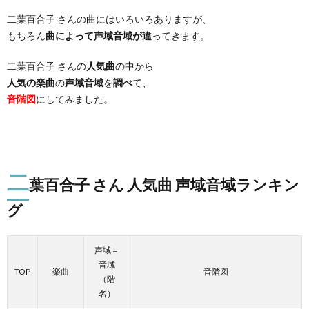
二葉百合子 さんの曲にはいろいろありますが、
もちろん
曲によって声域音域が違
ってきます。
二葉百合子 さんの
人気曲
の中から
人気の楽曲
の
声域音域
を
調べ
て、
音階図
にしてみました。
二
葉百合子 さん 人気曲 声域音域ランキン
グ
声域＝
音域
TOP
楽曲
音階図
（階
名）