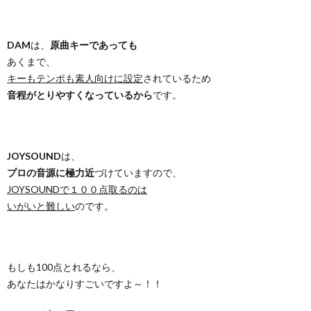
DAM
は、
原曲キーであっても
あくまで、
キーもテンポも素人向けに設定
されているため
音程がとりやすくなっているから
です。
JOYSOUND
は、
プロの音源に極力近
づけていますので、
JOYSOUNDで１００点取るのは
いがいと難しい
のです。
もしも100点とれるなら、
あなたはかなりすごいですよ～！！