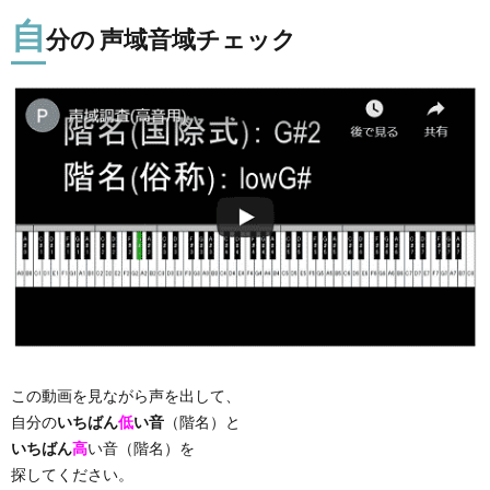
自
分の 声域音域チェック
この動画を見ながら声を出して、
自分の
いちばん
低
い音
（階名）と
いちばん
高
い音（階名）を
探してください。