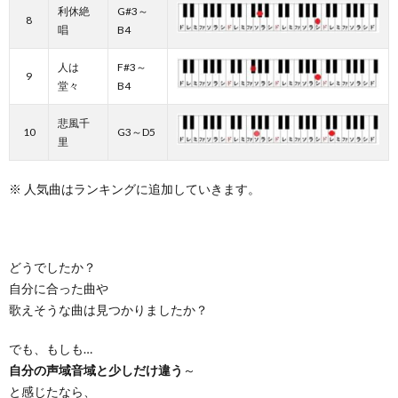
利休絶
G#3～
8
唱
B4
人は
F#3～
9
堂々
B4
悲風千
10
G3～D5
里
※ 人気曲はランキングに追加していきます。
どうでしたか？
自分に合った曲や
歌えそうな曲は見つかりましたか？
でも、もしも…
自分の声域音域と少しだけ違う
～
と感じたなら、