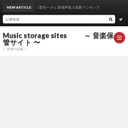
NEW ARTICLE
出雲光一 さん 音域声域 人気曲 ランキング
Music storage sites ～ 音楽保
管サイト 〜
～ 音楽の記憶 ～
ア
ー
ア
テ
ー
ア
ィ
テ
ー
声