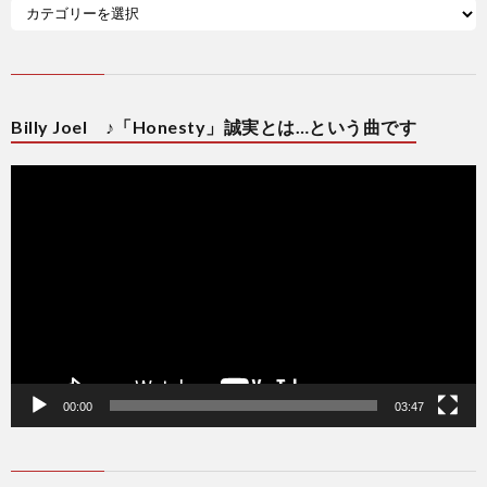
Billy Joel ♪「Honesty」誠実とは…という曲です
動
画
プ
レ
ー
ヤ
ー
00:00
03:47