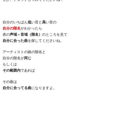
自分のいちばん
低
い音と
高
い音の
自分の階名
がわかったら
表の
声域
＝
音域（階名）
のところを見て
自分に合った曲
を探してくださいね。
アーティストの曲の階名と
自分の階名が
同じ
もしくは
その範囲内
であれば
その曲は
自分に合ってる曲
になりますよ。