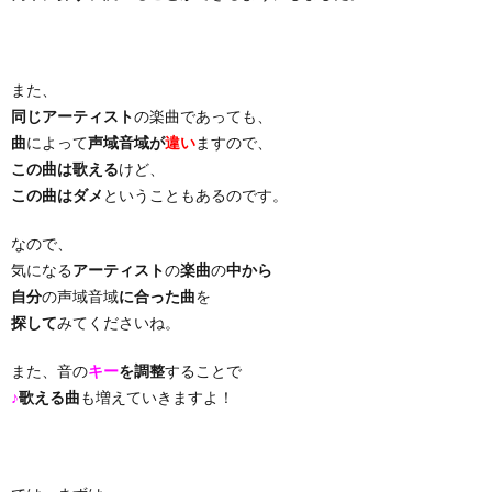
り
また、
曲・
同じアーティスト
の楽曲であっても、
曲
によって
声域音域が
違い
ますので、
勝
この曲は歌える
けど、
この曲はダメ
ということもあるのです。
負
なので、
気になる
アーティスト
の
楽曲
の
中から
曲
自分
の声域音域
に合った曲
を
探して
みてくださいね。
また、音の
キー
を調整
することで
♪
歌える曲
も増えていきますよ！