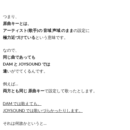
つまり、
原曲キーとは、
アーティスト(歌手)の 音域 声域 のまま
の設定に
極力近づけている
という意味です。
なので、
同じ曲であっても
DAM と JOYSOUND では
違
いがでてくるんです。
例えば…
両方とも同じ 原曲キー
で設定して歌ったとします。
DAM では歌えても、
JOYSOUND では歌いづらかったりします。
それは何故かというと…