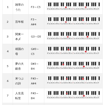
雑草の
1
F3～C5
うた
F3～
2
百年桜
A#4
関東一
3
G3～D5
本〆
靖国の
G#3～
4
母
C5
夢の大
D#3～
5
銀杏
B4
米つぶ
F#3～
6
の詩
A#4
人生流
F#3～
7
転笠
B4