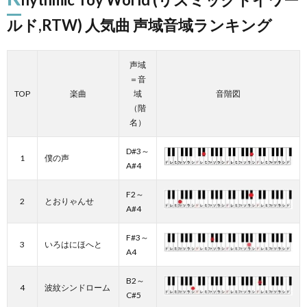
ルド,RTW) 人気曲 声域音域ランキング
声域
＝音
TOP
楽曲
域
音階図
（階
名）
D#3～
1
僕の声
A#4
F2～
2
とおりゃんせ
A#4
F#3～
3
いろはにほへと
A4
B2～
4
波紋シンドローム
C#5