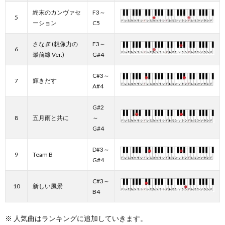
終末のカンヴァセ
F3～
5
ーション
C5
さなぎ (想像力の
F3～
6
最前線 Ver.)
G#4
C#3～
7
輝きだす
A#4
G#2
8
五月雨と共に
～
G#4
D#3～
9
Team B
G#4
C#3～
10
新しい風景
B4
※ 人気曲はランキングに追加していきます。