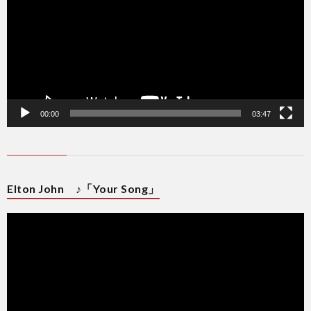
ヤ
ー
00:00
03:47
Elton John ♪「Your Song」
動
画
プ
レ
ー
ヤ
ー