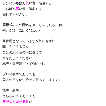
自分の
いちばん
低
い音
（階名）と
いちばん
高
い音（階名）を
探してください。
国際式
の方の
階名
をメモしてくださいね。
例）G#2、C2、C#2…など
高音用となっていますが気にせずに、
聞こえてくる音を
自分の思う音の声に変えて
声をだしてください。
地声・裏声混ざってOKです。
プロの歌手であっても
両方の声を使い分けて歌っていますよ。
地声・裏声、
どちらの声であっても、
無理なく出せる音
が