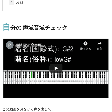
6.
おまけ
自
分の 声域音域チェック
この動画を見ながら声を出して、