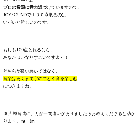
プロの音源に極力近
づけていますので、
JOYSOUNDで１００点取るのは
いがいと難しい
のです。
もしも100点とれるなら、
あなたはかなりすごいですよ～！！
どちらが良い悪いではなく、
音楽はあくまで字のごとく音を楽しむ
につきますね。
※ 声域音域に、万が一間違いがありましたらお教えくださると助か
ります。m(_ _)m