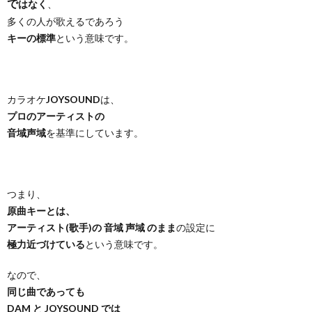
で
はなく
、
多くの人が歌えるであろう
キーの標準
という意味です。
カラオケ
JOYSOUND
は、
プロのアーティストの
音域声域
を基準にしています。
つまり、
原曲キーとは、
アーティスト(歌手)の 音域 声域 のまま
の設定に
極力近づけている
という意味です。
なので、
同じ曲であっても
DAM と JOYSOUND では