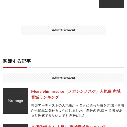
Advertisement
関連する記事
Advertisement
Mega Shinnosuke（メガシンノスケ）人気曲 声域
音域ランキング
邦楽アーティストの人気曲から 自分に合った曲を 声域＝音域
から簡単に探せるようにしました。 自分の 声域 ＝ 音域 があ
まり理解できない人でも 自分に[…]
名塚佳織 さん 人気曲 声域音域ランキング