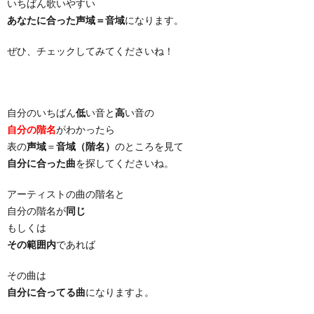
いちばん歌いやすい
あなたに合った声域＝音域
になります。
ぜひ、チェックしてみてくださいね！
自分のいちばん
低
い音と
高
い音の
自分の階名
がわかったら
表の
声域
＝
音域（階名）
のところを見て
自分に合った曲
を探してくださいね。
アーティストの曲の階名と
自分の階名が
同じ
もしくは
その範囲内
であれば
その曲は
自分に合ってる曲
になりますよ。