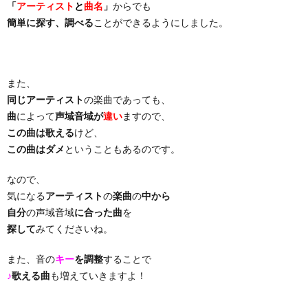
「
アーティスト
と
曲名
」
からでも
簡単に探す、調べる
ことができるようにしました。
り
曲・
また、
同じアーティスト
の楽曲であっても、
勝
曲
によって
声域音域が
違い
ますので、
この曲は歌える
けど、
負
この曲はダメ
ということもあるのです。
曲
なので、
気になる
アーティスト
の
楽曲
の
中から
自分
の声域音域
に合った曲
を
探して
みてくださいね。
また、音の
キー
を調整
することで
♪
歌える曲
も増えていきますよ！