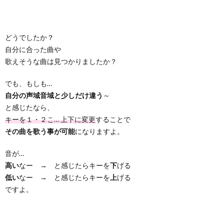
どうでしたか？
自分に合った曲や
歌えそうな曲は見つかりましたか？
でも、もしも…
自分の声域音域と少しだけ違う
～
と感じたなら、
キーを１・２こ… 上下に変更
することで
その曲を歌う事が可能
になりますよ。
音が…
高い
なー → と感じたらキーを
下
げる
低い
なー → と感じたらキーを
上
げる
ですよ。