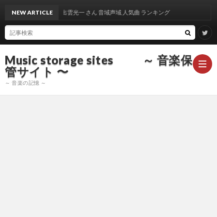
NEW ARTICLE
出雲光一 さん 音域声域 人気曲 ランキング
Music storage sites ～ 音楽保
管サイト 〜
～ 音楽の記憶 ～
ア
ー
ア
テ
ー
ア
ィ
テ
ー
声