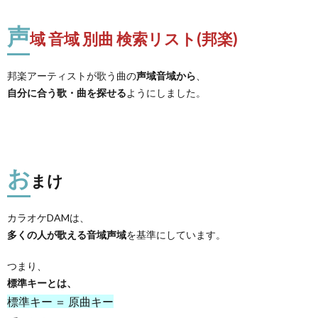
声
域 音域 別曲 検索リスト(邦楽)
邦楽アーティストが歌う曲の
声域音域から
、
自分に合う歌・曲を探せる
ようにしました。
お
まけ
カラオケDAMは、
多くの人が歌える音域声域
を基準にしています。
つまり、
標準キーとは、
標準キー ＝ 原曲キー