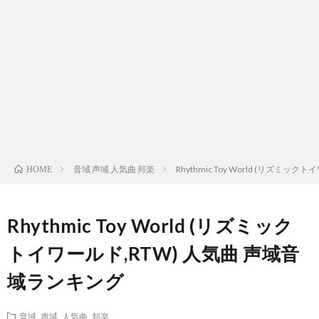
ス
ィ
テ
域
声
ト
ス
ィ
音
域
声
検
ト
ス
域
音
域
有
索
検
ト
別
域
音
名
リ
索
検
曲
別
域
人
音域 声域 人気曲 邦楽
Rhythmic Toy World (リズミ
HOME
ス
リ
索
検
曲
別
の
Rhythmic Toy World (リズミック
ト
ス
リ
索
検
曲
試
トイワールド,RTW) 人気曲 声域音
（邦
域ランキング
ト
ス
リ
索
検
合
楽
（洋
ト
ス
リ
索
音域 声域 人気曲 邦楽
前