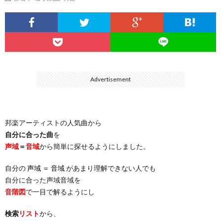
…
楽）
（You
ト
ス
リ
に
）
…
（邦
ト
ス
聴
）
楽
（洋
ト
く
Advertisement
…
楽）
（You
曲・
邦楽アーティストの人気曲から
）
…
お
自分に合った曲
を
声域
＝
音域
から簡単に探せるようにしました。
）
気
自分の
声域 ＝ 音域
があまり理解できない人でも
自分に合った声域音域を
に
音階図
で一目で解るようにし
入
検索
リスト
から、