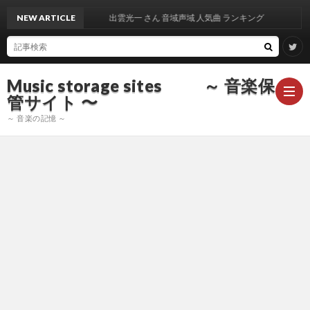
NEW ARTICLE
出雲光一 さん 音域声域 人気曲 ランキング
Music storage sites ～ 音楽保
管サイト 〜
～ 音楽の記憶 ～
ア
ー
ア
テ
ー
ア
ィ
テ
ー
声