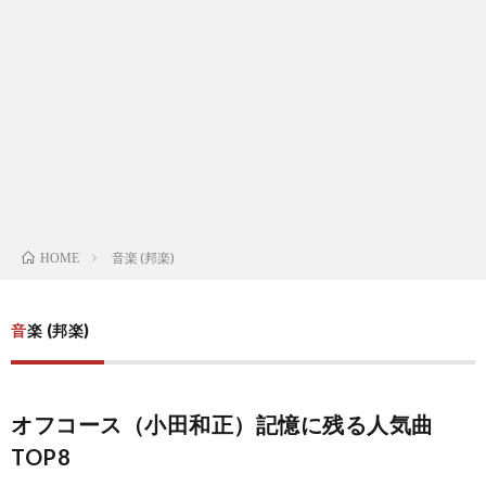
ス
ィ
テ
域
声
ト
ス
ィ
音
域
声
検
ト
ス
域
音
域
有
索
検
ト
別
域
音
名
リ
索
検
曲
別
域
人
音楽 (邦楽)
HOME
ス
リ
索
検
曲
別
の
音楽 (邦楽)
ト
ス
リ
索
検
曲
試
（邦
オフコース（小田和正）記憶に残る人気曲
ト
ス
リ
索
検
合
TOP8
楽
（洋
ト
ス
リ
索
前