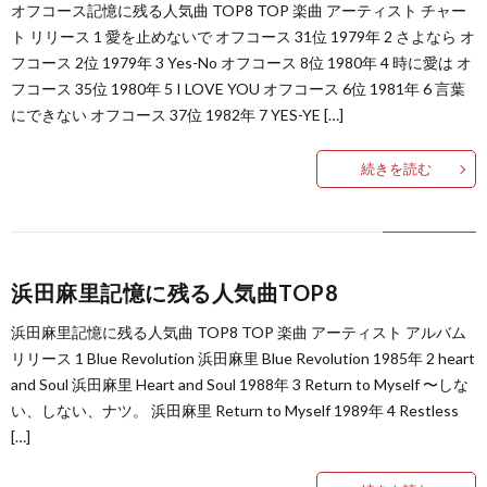
オフコース記憶に残る人気曲 TOP8 TOP 楽曲 アーティスト チャー
ト リリース 1 愛を止めないで オフコース 31位 1979年 2 さよなら オ
…
楽）
（You
ト
ス
リ
に
フコース 2位 1979年 3 Yes-No オフコース 8位 1980年 4 時に愛は オ
フコース 35位 1980年 5 I LOVE YOU オフコース 6位 1981年 6 言葉
）
…
（邦
ト
にできない オフコース 37位 1982年 7 YES-YE […]
ス
聴
続きを読む
）
楽
（洋
ト
く
…
楽）
（You
曲・
浜田麻里記憶に残る人気曲TOP8
）
…
お
浜田麻里記憶に残る人気曲 TOP8 TOP 楽曲 アーティスト アルバム
）
気
リリース 1 Blue Revolution 浜田麻里 Blue Revolution 1985年 2 heart
and Soul 浜田麻里 Heart and Soul 1988年 3 Return to Myself 〜しな
に
い、しない、ナツ。 浜田麻里 Return to Myself 1989年 4 Restless
[…]
入